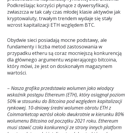
Podkreślając korzyści płynące z dywersyfikacji,
zwłaszcza w tak cały czas młodej klasie aktywów jak
kryptowaluty, trwałym trendem wydaje się stały
wzrost kapitalizacji ETH względem BTC.
Obydwie sieci posiadają mocne podstawy, ale
fundamenty i liczba metod zastosowania w
przypadku etheru są coraz mocniejszą konkurencją
dla głównego argumentu wspierającego bitcoina,
który mówi, że jest on doskonałym magazynem
wartości.
–
Nasza grafika przedstawia wolumen jako wiodący
wskaźnik postępu Ethereum (ETH), który osiągnął poziom
50% w stosunku do Bitcoina pod względem kapitalizacji
rynkowej. 10-dniowy średni wolumen obrotu ETH z
Coinmarketcap wzrósł około dwukrotnie w kierunku 80%
wolumenu Bitcoina od początku 2021 roku. Ethereum
musi stawić czoła konkurencji ze strony innych platform