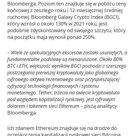
Bloomberga. Poziom ten znajduje się w pobliżu ceny
końcowej z zeszłego roku i 12-miesięcznej średniej
ruchomej. Bloomberg Galaxy Crypto Index (BGCI),
który wzrósł o około 130% w 2021 roku, jest
podobnie zdyskontowany od swojego szczytu, który
na początku maja wynosił ponad 250%.
–
Wiele ze spekulacyjnych ekscesów zostało usuniętych, a
fundamentalne podstawy są nienaruszone. Około 80%
BTC i ETH, większość wyników BGCI pochodzi z szerszego
postrzegania pierwszej kryptowaluty jako globalnego
cyfrowego aktywa rezerwowego oraz przyspieszającej
cyfryzacji technologii finansowych i systemu
monetarnego. Tether, trzecia na świecie kryptowaluta
pod względem kapitalizacji rynkowej, jest cyfrowym
dolarem i tokenem sieci Ethereum
–
piszą analitycy
Bloomberga.
Ich zdaniem Ethereum znajduje się na drodze do
przeskoczenia kapitalizacji rynkowej sieci Bitcoina.