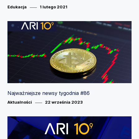
Category
Posted
Edukacja
1 lutego 2021
on
Najważniejsze newsy tygodnia #86
Category
Posted
Aktualności
22 września 2023
on