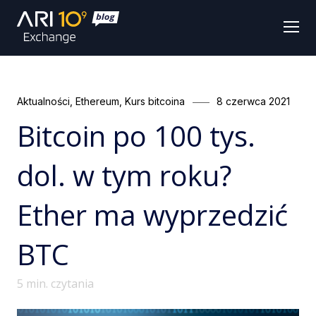
Men
Categories
Posted
Aktualności
,
Ethereum
,
Kurs bitcoina
8 czerwca 2021
on
Bitcoin po 100 tys.
dol. w tym roku?
Ether ma wyprzedzić
BTC
5
min. czytania