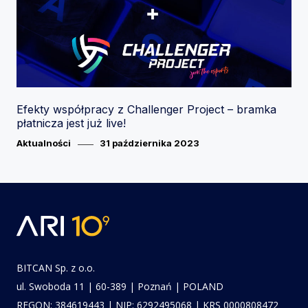
Efekty współpracy z Challenger Project – bramka
płatnicza jest już live!
Category
Posted
Aktualności
31 października 2023
on
BITCAN Sp. z o.o.
ul. Swoboda 11 | 60-389 | Poznań | POLAND
REGON: 384619443 | NIP: 6292495068 | KRS 0000808472