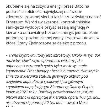
Skupienie się na zużyciu energii przez Bitcoina
podkreśla solidność największej na świecie
zdecentralizowanej sieci, a także rzuca światło na sieć
Ethereum. Wśród zwiększonej kontroli chińskie
sankcje za wydobycie przyspieszają migrację w
kierunku odnawialnych źródeł energii, jednocześnie
podnosząc poziom zimnej wojny kryptowalutowej, w
której Stany Zjednoczone są daleko z przodu.
– Trend kryptowalutowy jest wzrostowy. Około 40 tys. dol.
może być chwilowym oporem, co widzimy jako
odpoczynek w ramach rynku byka w ekosystemie
kryptowalut. Ether będący obecnie numerem dwa szybko
zmierza w kierunku statusu głównego aktywa pod
względem kapitalizacji rynkowej i jest głównym
czynnikiem napędzającym Bloomberg Galaxy Crypto
Index w 2021 roku. Bardziej prawdopodobne jest, że
bitcoin wznowi aprecjację w kierunku oporu 100 tys. dol.,
niż utrzyma się poniżej 20 tys. dol.
– uważa Mike