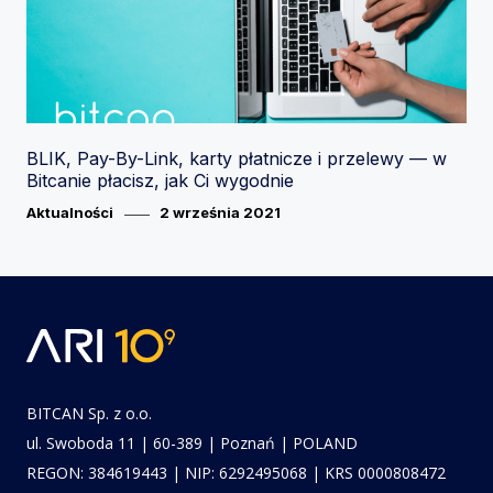
BLIK, Pay-By-Link, karty płatnicze i przelewy — w
Bitcanie płacisz, jak Ci wygodnie
Category
Posted
Aktualności
2 września 2021
on
BITCAN Sp. z o.o.
ul. Swoboda 11 | 60-389 | Poznań | POLAND
REGON: 384619443 | NIP: 6292495068 | KRS 0000808472