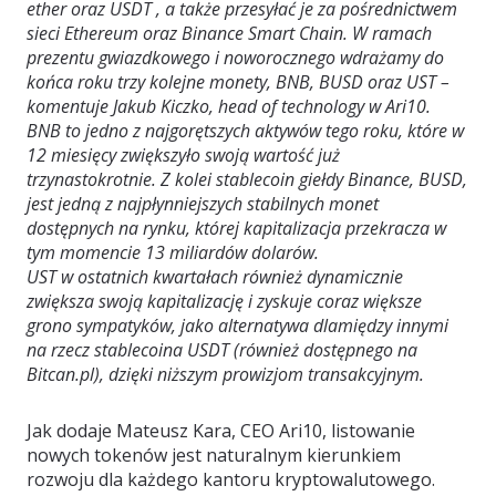
ether oraz USDT , a także przesyłać je za pośrednictwem
sieci Ethereum oraz Binance Smart Chain. W ramach
prezentu gwiazdkowego i noworocznego wdrażamy do
końca roku trzy kolejne monety, BNB, BUSD oraz UST –
komentuje Jakub Kiczko, head of technology w Ari10.
BNB to jedno z najgorętszych aktywów tego roku, które w
12 miesięcy zwiększyło swoją wartość już
trzynastokrotnie. Z kolei stablecoin giełdy Binance, BUSD,
jest jedną z najpłynniejszych stabilnych monet
dostępnych na rynku, której kapitalizacja przekracza w
tym momencie 13 miliardów dolarów.
UST w ostatnich kwartałach również dynamicznie
zwiększa swoją kapitalizację i zyskuje coraz większe
grono sympatyków, jako alternatywa dlamiędzy innymi
na rzecz stablecoina USDT (również dostępnego na
Bitcan.pl), dzięki niższym prowizjom transakcyjnym.
Jak dodaje Mateusz Kara, CEO Ari10, listowanie
nowych tokenów jest naturalnym kierunkiem
rozwoju dla każdego kantoru kryptowalutowego.