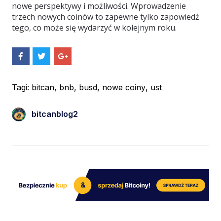
nowe perspektywy i możliwości. Wprowadzenie
trzech nowych coinów to zapewne tylko zapowiedź
tego, co może się wydarzyć w kolejnym roku.
S
S
S
h
h
h
a
a
a
r
r
r
e
e
e
Tagi:
bitcan
,
bnb
,
busd
,
nowe coiny
,
ust
O
O
O
n
n
n
F
T
G
bitcanblog2
a
w
o
c
i
o
e
t
g
b
t
l
o
e
e
o
r
+
k