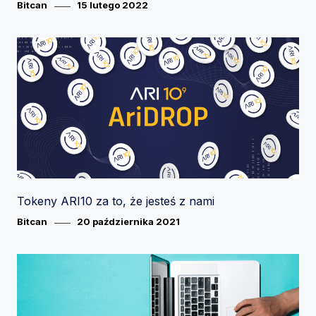
Category
Posted
Bitcan
15 lutego 2022
on
Tokeny ARI10 za to, że jesteś z nami
Category
Posted
Bitcan
20 października 2021
on