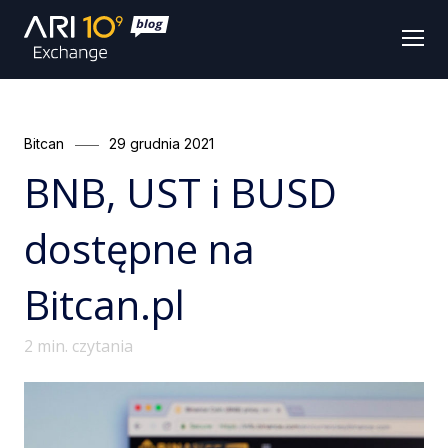
Men
Categories
Posted
Bitcan
29 grudnia 2021
on
BNB, UST i BUSD
dostępne na
Bitcan.pl
2
min. czytania