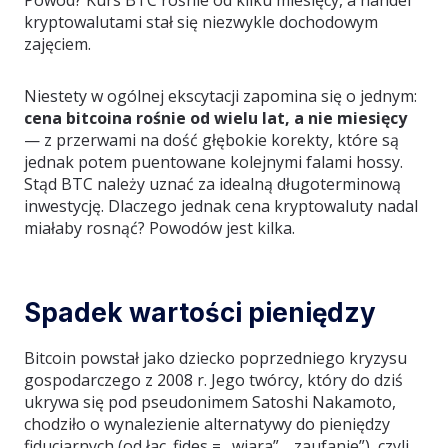
Powód? Kurs BTC rośnie od kilku miesięcy, a handel
kryptowalutami stał się niezwykle dochodowym
zajęciem.
Niestety w ogólnej ekscytacji zapomina się o jednym:
cena bitcoina rośnie od wielu lat, a nie miesięcy
— z przerwami na dość głębokie korekty, które są
jednak potem puentowane kolejnymi falami hossy.
Stąd BTC należy uznać za idealną długoterminową
inwestycję. Dlaczego jednak cena kryptowaluty nadal
miałaby rosnąć? Powodów jest kilka.
Spadek wartości pieniędzy
Bitcoin powstał jako dziecko poprzedniego kryzysu
gospodarczego z 2008 r. Jego twórcy, który do dziś
ukrywa się pod pseudonimem Satoshi Nakamoto,
chodziło o wynalezienie alternatywy do pieniędzy
fiducjarnych (od łac. fides = „wiara”, „zaufanie”), czyli