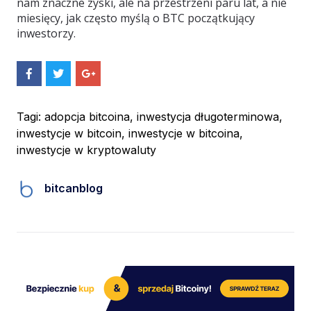
nam znaczne zyski, ale na przestrzeni paru lat, a nie
miesięcy, jak często myślą o BTC początkujący
inwestorzy.
S
S
S
h
h
h
a
a
a
r
r
r
e
e
e
Tagi:
adopcja bitcoina
,
inwestycja długoterminowa
,
O
O
O
inwestycje w bitcoin
,
inwestycje w bitcoina
,
n
n
n
F
T
G
inwestycje w kryptowaluty
a
w
o
c
i
o
e
t
g
bitcanblog
b
t
l
o
e
e
o
r
+
k