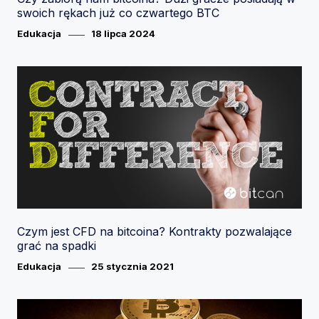
swoich rękach już co czwartego BTC
Category
Posted
Edukacja
18 lipca 2024
on
Czym jest CFD na bitcoina? Kontrakty pozwalające
grać na spadki
Category
Posted
Edukacja
25 stycznia 2021
on