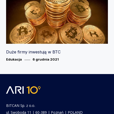
Duże firmy inwestują w BTC
Category
Posted
Edukacja
6 grudnia 2021
on
BITCAN Sp. z o.o.
ul. Swoboda 11 | 60-389 | Poznań | POLAND