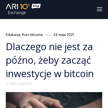
Men
Categories
Posted
Edukacja
,
Kurs bitcoina
24 maja 2021
on
Dlaczego nie jest za
późno, żeby zacząć
inwestycje w bitcoin
5
min. czytania