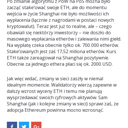
Po zmianie algorytmu z PoW na PoS można było
zacząć stake’ować swoje ETH, ale do momentu
wejścia w życie Shanghai nie było możliwości ich
wypłacenia (łącznie z nagrodami w postaci nowych
kryptowalut). Teraz jest już to realne, ale – czego
obawiali się niektórzy inwestorzy – nie doszło do
masowego wypłacania etherów i zalewania nimi giełd.
Na wypłatę czeka obecnie tylko ok. 700 000 etherów.
Stake’owanych jest zaś 17,52 miliona etherów. Kurs
ETH także zareagował na Shanghai pozytywnie.
Obecnie za jednego ethera płaci się ok. 2000 USD.
Jak więc widać, zmiany w sieci zaszły w niemal
idealnym momencie. Walidatorzy wierzą zapewne w
dalszy wzrost wyceny ETH i temu nie planują
wysprzedawać swoich cyfrowych aktywów. Sam
Shanghai (jak i kolejne zmiany w sieci) sprawi zaś, że
adopcja Ethereum powinna mocno wzrosnąć.
S
S
S