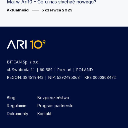
Maj w Ari10 – Co u nas słychać nowego?
Category
Posted
Aktualności
5 czerwca 2023
on
BITCAN Sp. z o.o.
ul. Swoboda 11 | 60-389 | Poznań | POLAND
REGON: 384619443 | NIP: 6292495068 | KRS 0000808472
Blog
Bezpieczeństwo
Regulamin
Program partnerski
Dokumenty
Kontakt