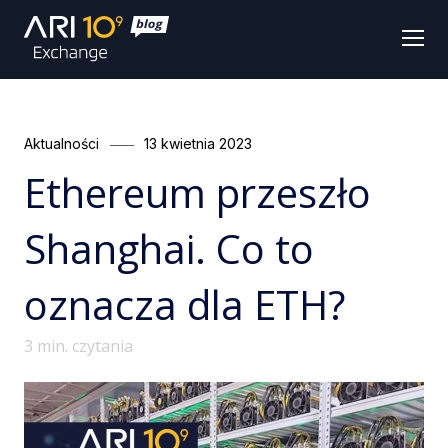
Men
Categories
Posted
Aktualności
13 kwietnia 2023
on
Ethereum przeszło
Shanghai. Co to
oznacza dla ETH?
3
min. czytania