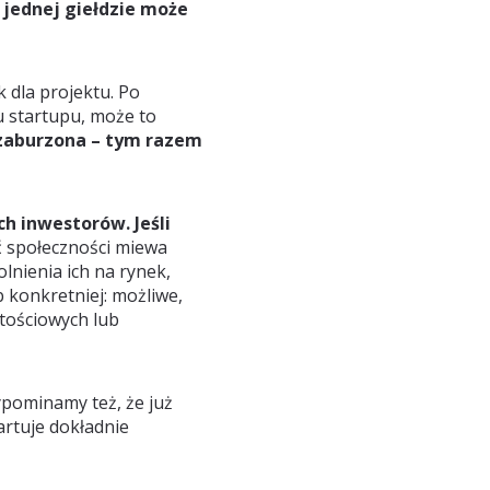
 jednej giełdzie może
k dla projektu. Po
u startupu, może to
zaburzona – tym razem
h inwestorów. Jeśli
ć społeczności miewa
nienia ich na rynek,
b konkretniej: możliwe,
rtościowych lub
pominamy też, że już
artuje dokładnie