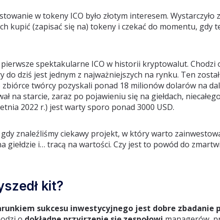
stowanie w tokeny ICO było złotym interesem. Wystarczyło 
ch kupić (zapisać się na) tokeny i czekać do momentu, gdy te
 pierwsze spektakularne ICO w historii kryptowalut. Chodzi
y do dziś jest jednym z najważniejszych na rynku. Ten zost
to zbiórce twórcy pozyskali ponad 18 milionów dolarów na da
ł na starcie, zaraz po pojawieniu się na giełdach, niecałego
etnia 2022 r.) jest warty sporo ponad 3000 USD.
 gdy znaleźliśmy ciekawy projekt, w który warto zainwestowa
na giełdzie i… tracą na wartości. Czy jest to powód do zmartw
yszedł kit?
runkiem sukcesu inwestycyjnego jest dobre zbadanie 
hodzi o
dokładne przyjrzenie się zespołowi
managerów, p