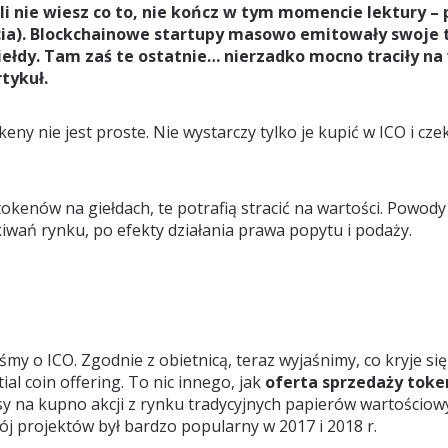
li nie wiesz co to, nie kończ w tym momencie lektury –
cia). Blockchainowe startupy masowo emitowały swoje 
giełdy. Tam zaś te ostatnie… nierzadko mocno traciły na
tykuł.
ny nie jest proste. Nie wystarczy tylko je kupić w ICO i cze
okenów na giełdach, te potrafią stracić na wartości. Powod
wań rynku, po efekty działania prawa popytu i podaży.
y o ICO. Zgodnie z obietnicą, teraz wyjaśnimy, co kryje si
tial coin offering. To nic innego, jak
oferta sprzedaży toke
sy na kupno akcji z rynku tradycyjnych papierów wartościow
j projektów był bardzo popularny w 2017 i 2018 r.