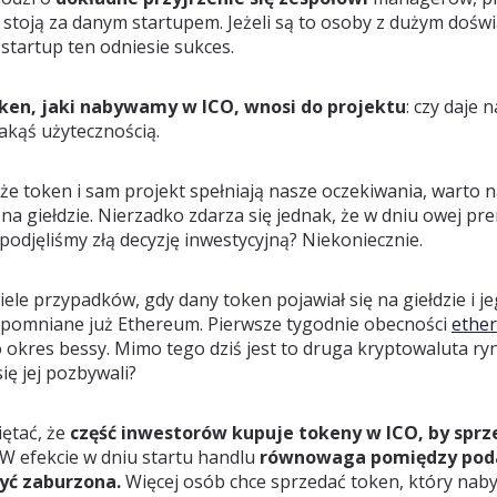
stoją za danym startupem. Jeżeli są to osoby z dużym dośw
 startup ten odniesie sukces.
ken, jaki nabywamy w ICO, wnosi do projektu
: czy daje
 jakąś użytecznością.
, że token i sam projekt spełniają nasze oczekiwania, warto n
na giełdzie. Nierzadko zdarza się jednak, że w dniu owej pre
 podjęliśmy złą decyzję inwestycyjną? Niekoniecznie.
iele przypadków, gdy dany token pojawiał się na giełdzie i je
pomniane już Ethereum. Pierwsze tygodnie obecności
ether
o okres bessy. Mimo tego dziś jest to druga kryptowaluta ry
ę jej pozbywali?
iętać, że
część inwestorów kupuje tokeny w ICO, by sprze
W efekcie w dniu startu handlu
równowaga pomiędzy poda
yć zaburzona.
Więcej osób chce sprzedać token, który nabył