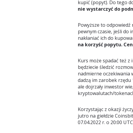
kupić (popyt). Do tego d
nie wystarczyć do podn
Powyższe to odpowiedź
pewnym czasie, jeśli do
nakłaniać ich do kupowa
na korzyść popytu. Cen
Kurs może spadać też z
będziecie śledzić rozmow
nadmierne oczekiwania w
dadzą im zarobek rzędu 1
ale dojrzały inwestor wie
kryptowalutach/tokenach 
Korzystając z okazji ży
jutro na giełdzie Coinsb
07.04.2022 r. o 20:00 UTC