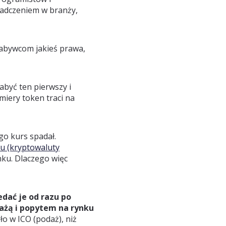
iadczeniem w branży,
 nabywcom jakieś prawa,
abyć ten pierwszy i
miery token traci na
go kurs spadał.
u (kryptowaluty
nku. Dlaczego więc
dać je od razu po
żą i popytem na rynku
o w ICO (podaż), niż