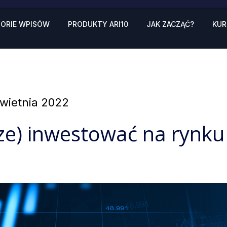
ORIE WPISÓW
PRODUKTY ARI10
JAK ZACZĄĆ?
KUR
sted
kwietnia 2022
ze) inwestować na rynk