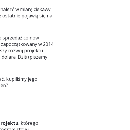
znaleźć w miarę ciekawy
 ostatnie pojawią się na
 o sprzedaż coinów
ał zapoczątkowany w 2014
lszy rozwój projektu.
 dolara. Dziś (piszemy
ć, kupiliśmy jego
ień?
projektu
, którego
rogramistów i