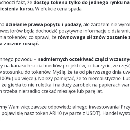
ochodzi fakt, że
dostęp tokenu tylko do jednego rynku na
iesienia kursu.
W efekcie cena spada.
 na
działanie prawa popytu i podaży
, ale zarazem nie wyro
 inwestorów będą dochodzić pozytywne informacje o działani
nia tokenów, co sprawi, że
równowaga sił znów zostanie 
a zacznie rosnąć.
 innego powodu –
nadmiernych oczekiwać części wczesnyc
y na kanałach social mediów projektów, zobaczycie, że częś
 stosunku do tokenów. Myślą, że te od pierwszego dnia uwol
00% (lub więcej). Należy pamiętać, że to nierealistyczne. Lu
, że giełda to nie ruletka i na duży zarobek na papierach wa
trzeba nierzadko czekać miesiące lub parę lat.
czymy Wam więc zawsze odpowiedzialnego inwestowania! Przy
it pojawi się nasz token ARI10 (w parze z USDT). Handel wyst
.