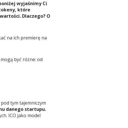
 poniżej wyjaśnimy Ci
tokeny, które
 wartości. Dlaczego? O
kać na ich premierę na
y mogą być różne: od
ę pod tym tajemniczym
nu danego startupu.
ych. ICO jako model