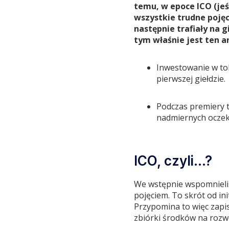
temu, w epoce ICO (jeś
wszystkie trudne poję
następnie trafiały na 
tym właśnie jest ten ar
Inwestowanie w toke
pierwszej giełdzie.
Podczas premiery t
nadmiernych oczeki
ICO, czyli…?
We wstępnie wspomnieliśm
pojęciem. To skrót od ini
Przypomina to więc zapi
zbiórki środków na rozwó