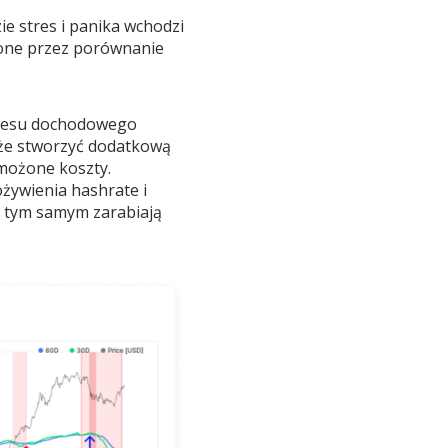
e stres i panika wchodzi
zone przez porównanie
tresu dochodowego
że stworzyć dodatkową
możone koszty.
żywienia hashrate i
 i tym samym zarabiają