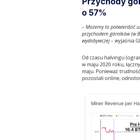
Przychody gór
o 57%
– Możemy to potwierdzić 
przychodem górników (w BT
wydobywczej – w
yjaśnia G
Od czasu halvingu (ogra
w maju 2020 roku, łączn
maju. Ponieważ trudność
pozostali online, odnot