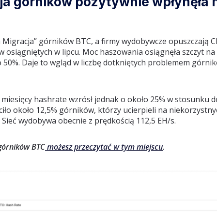
ja górników pozytywnie wpłynęła 
a Migracja” górników BTC, a firmy wydobywcze opuszczają C
w osiągniętych w lipcu. Moc haszowania osiągnęła szczyt n
 50%. Daje to wgląd w liczbę dotkniętych problemem górnik
 miesięcy hashrate wzrósł jednak o około 25% w stosunku do
óciło około 12,5% górników, którzy ucierpieli na niekorzystn
 Sieć wydobywa obecnie z prędkością 112,5 EH/s.
 górników BTC
możesz przeczytać w tym miejscu
.