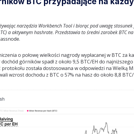
ników BTC przypadające na każdy
używając narzędzia Workbench Tool i biorąc pod uwagę stosunek
C) a aktywnym hashrate. Przedstawia to średni zarobek BTC na
lassnode.
niczenia o połowę wielkości nagrody wypłacanej w BTC za k
y dochód górników spadł z około 9,5 BTC/EH do najniższeg
 protokołu została dostosowana w odpowiedzi na Wielką Mig
owali wzrost dochodu z BTC o 57% na hasz do około 8,8 BTC/