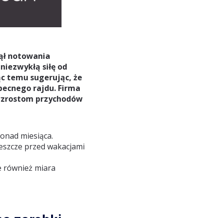
ął notowania
niezwykłą siłę od
c temu sugerując, że
ecnego rajdu. Firma
 wzrostom przychodów
onad miesiąca.
eszcze przed wakacjami
e również miara