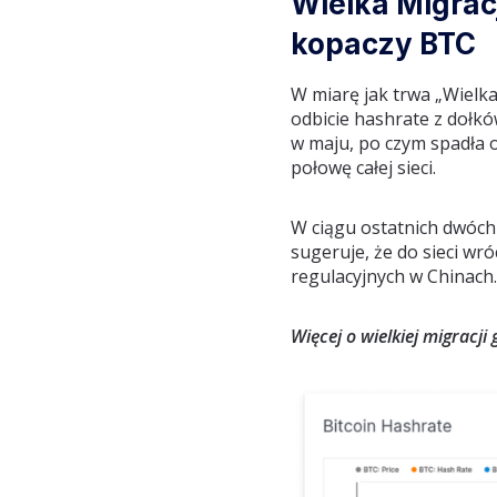
Wielka Migrac
kopaczy BTC
W miarę jak trwa „Wielk
odbicie hashrate z dołkó
w maju, po czym spadła o
połowę całej sieci.
W ciągu ostatnich dwóch
sugeruje, że do sieci wr
regulacyjnych w Chinach.
Więcej o wielkiej migracji