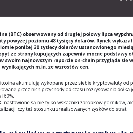
ina (BTC) obserwowany od drugiej połowy lipca wypchn
ty powyżej poziomu 48 tysięcy dolarów. Rynek wykazał 
iomie poniżej 30 tysięcy dolarów ustanowionego miesią
opyt ze strony kupujących zapewnia mocne podstawy ob
 w swoim najnowszym raporcie on-chain przygląda się
 wynikających m.in. ze wzrostów cen.
itcoina akumulują wykopane przez siebie kryptowaluty od p
rowane przez nich przychody od czasu rozrysowania dołka j
al 60%.
C nastawione są nie tylko wskaźniki zarobków górników, al
alizacji, czy też stosunku zrealizowanych zysków do strat.