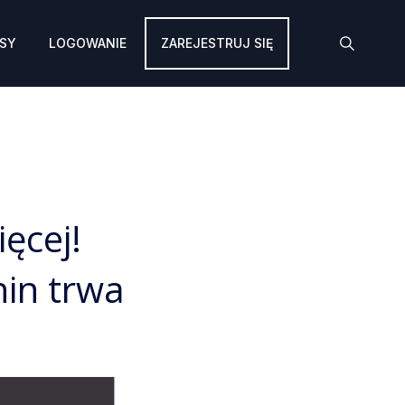
SY
LOGOWANIE
ZAREJESTRUJ SIĘ
ęcej!
hin trwa