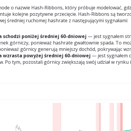
node o nazwie Hash-Ribbons, który próbuje modelować, gdzi
entuje kolejne pozytywne przecięcie. Hash-Ribbons są twor
wej średniej ruchomej hashrate z następującymi sygnałami:
 schodzi poniżej średniej 60-dniowej
— jest sygnałem s
nek górniczy, ponieważ hashrate gwałtownie spada. To mo
 ponieważ górnicy generują mniejszy dochód, pokrywając wz
a wzrasta powyżej średniej 60-dniowej
— jest sygnałem o
ów. Po tym, pozostali górnicy zwiększają swój udział w rynku