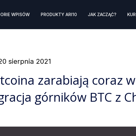
ORIE WPISÓW
PRODUKTY ARI10
JAK ZACZĄĆ?
KUR
Posted
20 sierpnia 2021
on
tcoina zarabiają coraz wi
gracja górników BTC z C