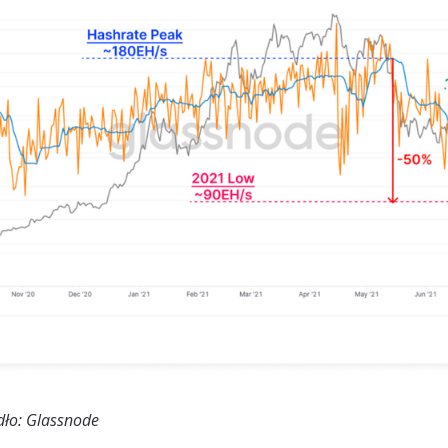
ódło: Glassnode