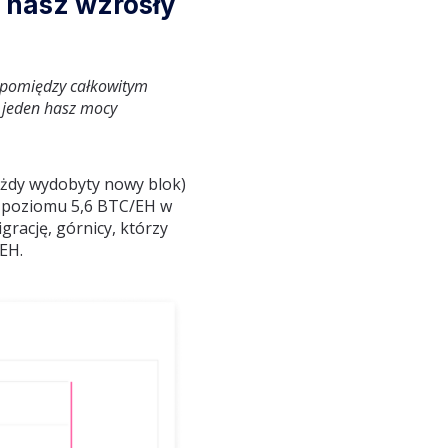
 hasz wzrosły
 pomiędzy całkowitym
 jeden hasz mocy
ażdy wydobyty nowy blok)
o poziomu 5,6 BTC/EH w
rację, górnicy, którzy
EH.