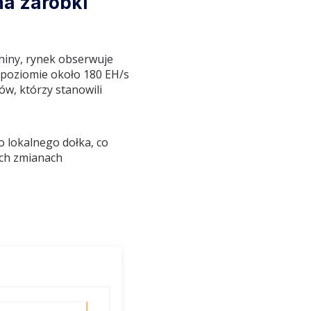
na zarobki
hiny, rynek obserwuje
a poziomie około 180 EH/s
ów, którzy stanowili
 lokalnego dołka, co
ych zmianach