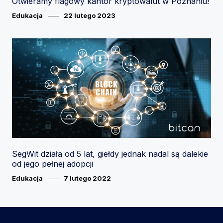
Otwieramy flagowy kantor kryptowalut w Poznaniu!
Category
Posted
Edukacja
22 lutego 2023
on
SegWit działa od 5 lat, giełdy jednak nadal są dalekie
od jego pełnej adopcji
Category
Posted
Edukacja
7 lutego 2022
on