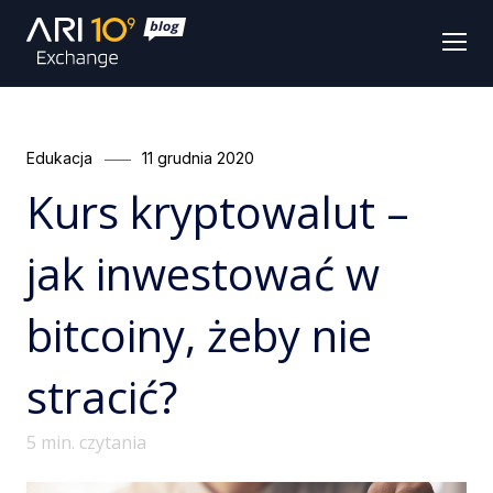
Men
Categories
Posted
Edukacja
11 grudnia 2020
on
Kurs kryptowalut –
jak inwestować w
bitcoiny, żeby nie
stracić?
5
min. czytania