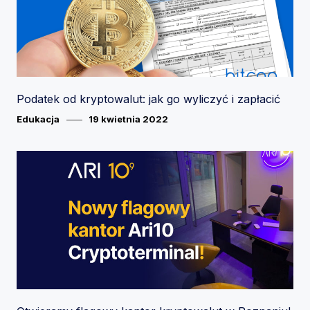
Podatek od kryptowalut: jak go wyliczyć i zapłacić
Category
Posted
Edukacja
19 kwietnia 2022
on