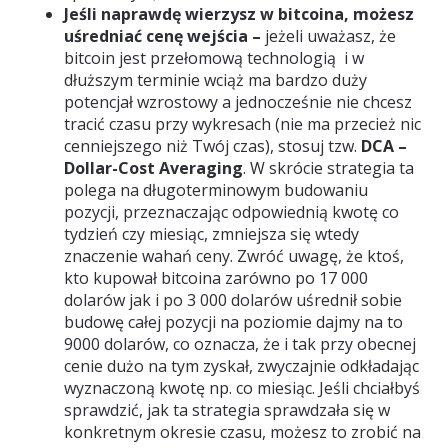
Jeśli naprawdę wierzysz w bitcoina, możesz
uśredniać cenę wejścia –
jeżeli uważasz, że
bitcoin jest przełomową technologią i w
dłuższym terminie wciąż ma bardzo duży
potencjał wzrostowy a jednocześnie nie chcesz
tracić czasu przy wykresach (nie ma przecież nic
cenniejszego niż Twój czas), stosuj tzw.
DCA –
Dollar-Cost Averaging
. W skrócie strategia ta
polega na długoterminowym budowaniu
pozycji, przeznaczając odpowiednią kwotę co
tydzień czy miesiąc, zmniejsza się wtedy
znaczenie wahań ceny. Zwróć uwagę, że ktoś,
kto kupował bitcoina zarówno po 17 000
dolarów jak i po 3 000 dolarów uśrednił sobie
budowę całej pozycji na poziomie dajmy na to
9000 dolarów, co oznacza, że i tak przy obecnej
cenie dużo na tym zyskał, zwyczajnie odkładając
wyznaczoną kwotę np. co miesiąc. Jeśli chciałbyś
sprawdzić, jak ta strategia sprawdzała się w
konkretnym okresie czasu, możesz to zrobić na