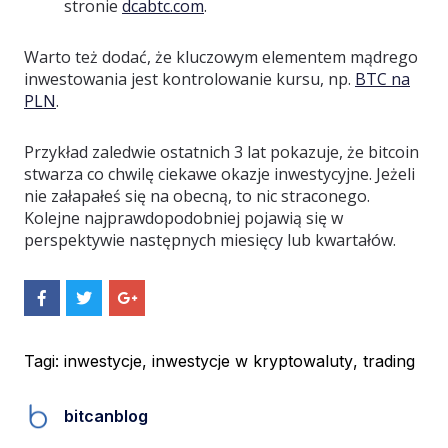
stronie
dcabtc.com
.
Warto też dodać, że kluczowym elementem mądrego
inwestowania jest kontrolowanie kursu, np.
BTC na
PLN
.
Przykład zaledwie ostatnich 3 lat pokazuje, że bitcoin
stwarza co chwilę ciekawe okazje inwestycyjne. Jeżeli
nie załapałeś się na obecną, to nic straconego.
Kolejne najprawdopodobniej pojawią się w
perspektywie następnych miesięcy lub kwartałów.
S
S
S
h
h
h
a
a
a
r
r
r
e
e
e
Tagi:
inwestycje
,
inwestycje w kryptowaluty
,
trading
O
O
O
n
n
n
F
T
G
bitcanblog
a
w
o
c
i
o