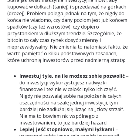
Stara jak świat maksyma inwestycyjna mówi, aby
kupować w dołkach (taniej) i sprzedawać na górkach
(drożej). Problem polega jednak na tym, że nigdy do
końca nie wiadomo, czy dany poziom jest już końcem
spadków (czy też wzrostów), czy dopiero
przystankiem w dłuższym trendzie. Szczególnie, że
bitcoin to cały czas rynek dosyć zmienny i
nieprzewidywalny. Nie zmienia to natomiast faktu, że
warto pamiętać o kilku podstawowych zasadach,
które uchronią inwestorów przed nadmierną stratą:
Inwestuj tyle, na ile możesz sobie pozwolić
–
do inwestycji wykorzystujesz nadwyżki
finansowe i też nie w całości tylko ich część.
Nigdy nie pozwalaj sobie na położenie całych
oszczędności na szalę jednej inwestycji, tym
bardziej nie zadłużaj się licząc na „złoty strzał”.
Nie ma to bowiem nic wspólnego z
inwestowaniem, to już bardziej hazard.
Lepiej jeść stopniowo, małymi łyżkami
–
wyznaczaj sobie jasne cele swoich inwestycji.