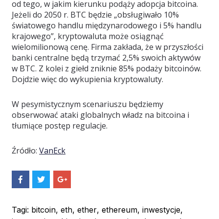
od tego, w jakim kierunku podąży adopcja bitcoina.
Jeżeli do 2050 r. BTC będzie „obsługiwało 10%
światowego handlu międzynarodowego i 5% handlu
krajowego”, kryptowaluta może osiągnąć
wielomilionową cenę. Firma zakłada, że w przyszłości
banki centralne będą trzymać 2,5% swoich aktywów
w BTC. Z kolei z giełd zniknie 85% podaży bitcoinów.
Dojdzie więc do wykupienia kryptowaluty.
W pesymistycznym scenariuszu będziemy
obserwować ataki globalnych władz na bitcoina i
tłumiące postęp regulacje.
Źródło:
VanEck
S
S
S
h
h
h
a
a
a
r
r
r
e
e
e
Tagi:
bitcoin
,
eth
,
ether
,
ethereum
,
inwestycje
,
O
O
O