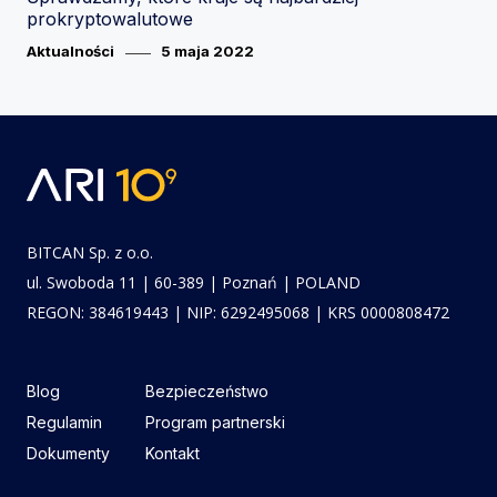
prokryptowalutowe
Category
Posted
Aktualności
5 maja 2022
on
BITCAN Sp. z o.o.
ul. Swoboda 11 | 60-389 | Poznań | POLAND
REGON: 384619443 | NIP: 6292495068 | KRS 0000808472
Blog
Bezpieczeństwo
Regulamin
Program partnerski
Dokumenty
Kontakt