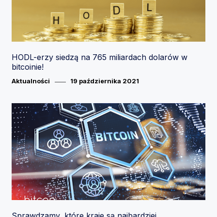
HODL-erzy siedzą na 765 miliardach dolarów w
bitcoinie!
Category
Posted
Aktualności
19 października 2021
on
Sprawdzamy, które kraje są najbardziej