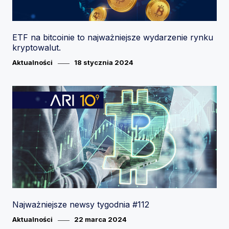
ETF na bitcoinie to najważniejsze wydarzenie rynku
kryptowalut.
Category
Posted
Aktualności
18 stycznia 2024
on
Najważniejsze newsy tygodnia #112
Category
Posted
Aktualności
22 marca 2024
on