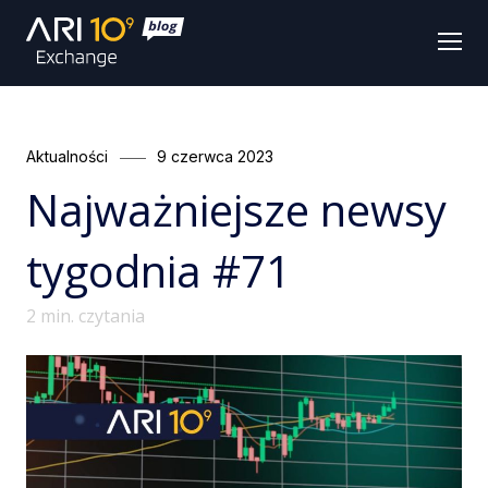
Men
Categories
Posted
Aktualności
9 czerwca 2023
on
Najważniejsze newsy
tygodnia #71
2
min. czytania