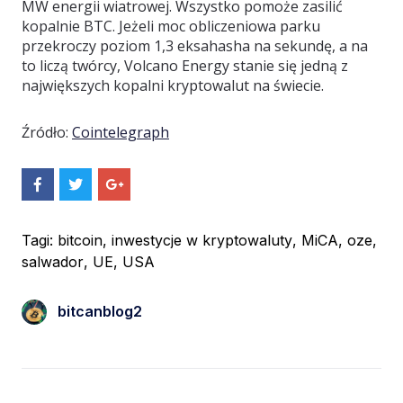
MW energii wiatrowej. Wszystko pomoże zasilić
kopalnie BTC. Jeżeli moc obliczeniowa parku
przekroczy poziom 1,3 eksahasha na sekundę, a na
to liczą twórcy, Volcano Energy stanie się jedną z
największych kopalni kryptowalut na świecie.
Źródło:
Cointelegraph
S
S
S
h
h
h
a
a
a
r
r
r
e
e
e
Tagi:
bitcoin
,
inwestycje w kryptowaluty
,
MiCA
,
oze
,
O
O
O
salwador
,
UE
,
USA
n
n
n
F
T
G
a
w
o
c
i
o
bitcanblog2
e
t
g
b
t
l
o
e
e
o
r
+
k