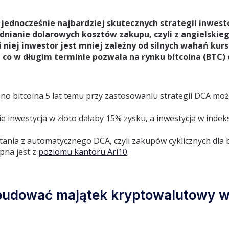
i jednocześnie najbardziej skutecznych strategii inwes
dnianie dolarowych kosztów zakupu, czyli z angielskieg
i niej inwestor jest mniej zależny od silnych wahań ku
 co w długim terminie pozwala na rynku bitcoina (BTC)
o bitcoina 5 lat temu przy zastosowaniu strategii DCA moż
 inwestycja w złoto dałaby 15% zysku, a inwestycja w ind
ania z automatycznego DCA, czyli zakupów cyklicznych dla bi
pna jest z
poziomu kantoru Ari10
.
udować majątek kryptowalutowy w