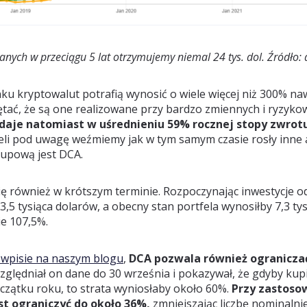
wanych w przeciągu 5 lat otrzymujemy niemal 24 tys. dol. Źródło:
nku kryptowalut potrafią wynosić o wiele więcej niż 300% n
ętać, że są one realizowane przy bardzo zmiennych i ryzyko
t daje natomiast w uśrednieniu 59% rocznej stopy zwrot
żeli pod uwagę weźmiemy jak w tym samym czasie rosły inne 
kupową jest DCA.
ię również w krótszym terminie. Rozpoczynając inwestycje o
3,5 tysiąca dolarów, a obecny stan portfela wynosiłby 7,3 tys
e 107,5%.
m wpisie na naszym blogu
,
DCA pozwala również ograniczać
ględniał on dane do 30 września i pokazywał, że gdyby kupić
czątku roku, to strata wyniosłaby około 60%.
Przy zastoso
st ograniczyć do około 36%,
zmniejszając liczbę nominalni