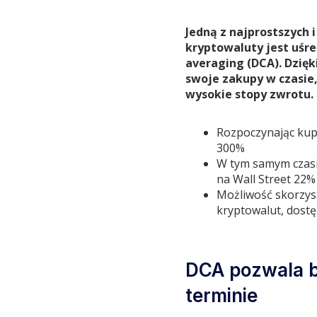
Jedną z najprostszych 
kryptowaluty jest uśre
averaging (DCA). Dzięk
swoje zakupy w czasie,
wysokie stopy zwrotu.
Rozpoczynając kupn
300%
W tym samym czasie
na Wall Street 22%
Możliwość skorzyst
kryptowalut, dostę
DCA pozwala b
terminie