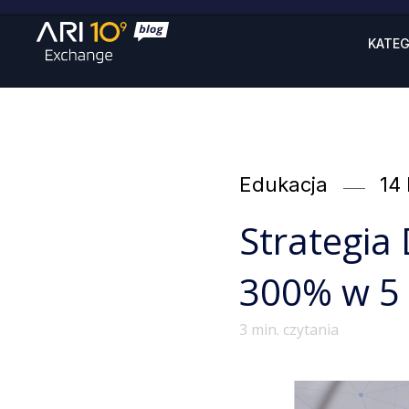
KATEG
Categories
Po
Edukacja
14
on
Strategia 
300% w 5 
3
min. czytania