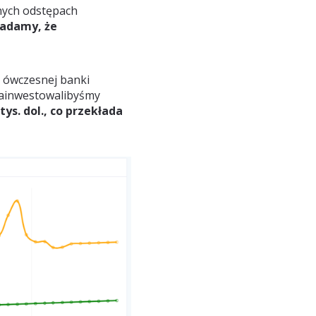
rnych odstępach
ładamy, że
m ówczesnej banki
zainwestowalibyśmy
ys. dol., co przekłada