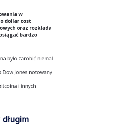
towania w
o dollar cost
rsowych oraz rozkłada
 osiągać bardzo
na było zarobić niemal
eks Dow Jones notowany
tcoina i innych
 długim