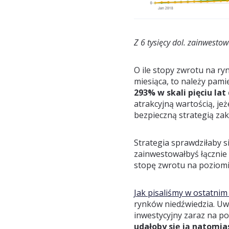
Z 6 tysięcy dol. zainwesto
O ile stopy zwrotu na ry
miesiąca, to należy pami
293% w skali pięciu la
atrakcyjną wartością, je
bezpieczną strategią za
Strategia sprawdziłaby s
zainwestowałbyś łącznie 
stopę zwrotu na poziomi
Jak pisaliśmy w ostatni
rynków niedźwiedzia. Uwz
inwestycyjny zaraz na po
udałoby się ją natomia