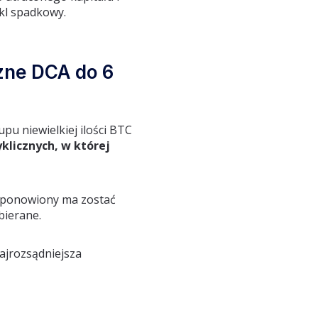
kl spadkowy.
zne DCA do 6
u niewielkiej ilości BTC
klicznych, w której
m ponowiony ma zostać
bierane.
ajrozsądniejsza