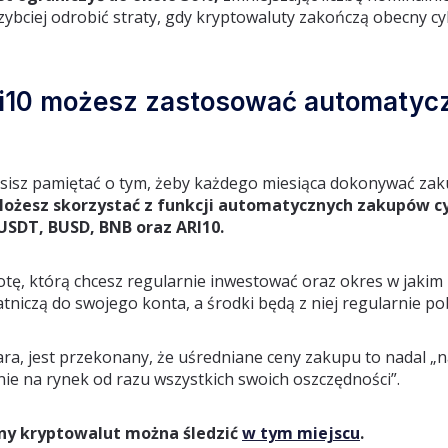
ybciej odrobić straty, gdy kryptowaluty zakończą obecny cy
i10 możesz zastosować automatyc
sisz pamiętać o tym, żeby każdego miesiąca dokonywać zakup
ożesz skorzystać z funkcji automatycznych zakupów cy
USDT, BUSD, BNB oraz ARI10.
wotę, którą chcesz regularnie inwestować oraz okres w jaki
atniczą do swojego konta, a środki będą z niej regularnie po
ra, jest przekonany, że uśredniane ceny zakupu to nadal „n
anie na rynek od razu wszystkich swoich oszczędności”.
ny kryptowalut można śledzić
w tym miejscu
.