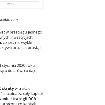
 dcabtc.com
awet w przeciągu jednego
wnych inwestycjach.
u
, co jest niezwykle
aktywa oraz jak prostą i
d stycznia 2020 roku
iąca dolarów, co daje
 straty
w trakcie
 bitcoina za cały kapitał
waniu strategii DCA
e utraconego kapitału i