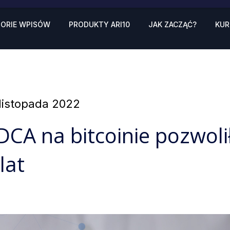
ORIE WPISÓW
PRODUKTY ARI10
JAK ZACZĄĆ?
KUR
sted
 listopada 2022
DCA na bitcoinie pozwoli
lat