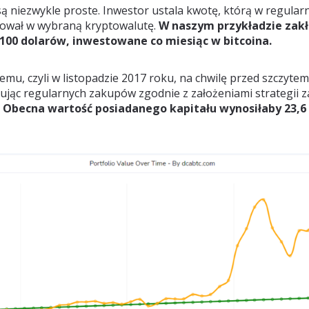
są niezwykle proste. Inwestor ustala kwotę, którą w regula
tował w wybraną kryptowalutę.
W naszym przykładzie zak
00 dolarów, inwestowane co miesiąc w bitcoina.
temu, czyli w listopadzie 2017 roku, na chwilę przed szczyte
ując regularnych zakupów zgodnie z założeniami strategii 
.
Obecna wartość posiadanego kapitału wynosiłaby 23,6 t