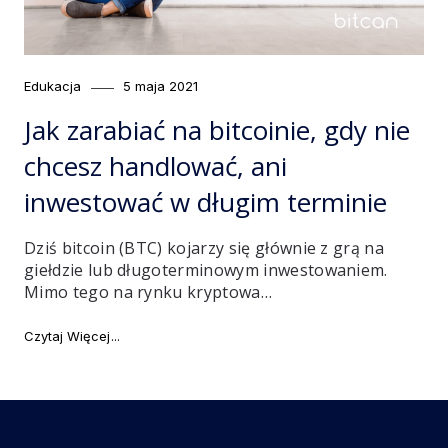
Category
Posted
Edukacja
5 maja 2021
on
Jak zarabiać na bitcoinie, gdy nie
chcesz handlować, ani
inwestować w długim terminie
Dziś bitcoin (BTC) kojarzy się głównie z grą na
giełdzie lub długoterminowym inwestowaniem.
Mimo tego na rynku kryptowa…
"Jak zarabiać na bitcoinie, gdy nie chcesz handlować
Czytaj Więcej