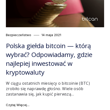
Category
Posted
Bezpieczeństwo
14 maja 2021
on
Polska giełda bitcoin — którą
wybrać? Odpowiadamy, gdzie
najlepiej inwestować w
kryptowaluty
W ciągu ostatnich miesięcy o bitcoinie (BTC)
zrobiło się naprawdę głośno. Wiele osób
zastanawia się, jak kupić pierwszą…
"Polska giełda bitcoin — którą wybrać? Odpowiadamy,
Czytaj Więcej