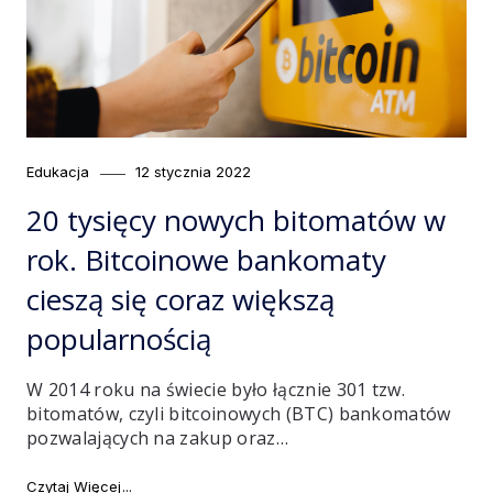
Category
Posted
Edukacja
12 stycznia 2022
on
20 tysięcy nowych bitomatów w
rok. Bitcoinowe bankomaty
cieszą się coraz większą
popularnością
W 2014 roku na świecie było łącznie 301 tzw.
bitomatów, czyli bitcoinowych (BTC) bankomatów
pozwalających na zakup oraz…
"20 tysięcy nowych bitomatów w rok. Bitcoinowe ban
Czytaj Więcej