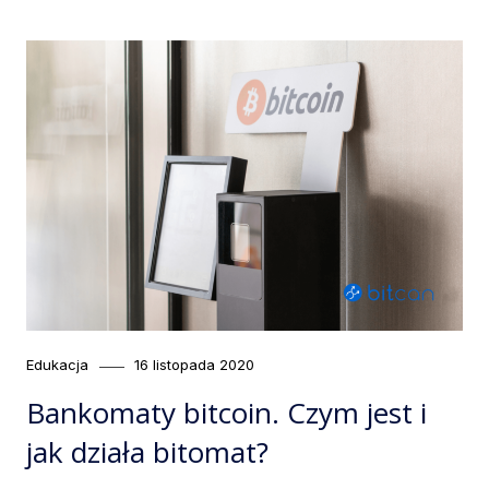
Category
Posted
Edukacja
16 listopada 2020
on
Bankomaty bitcoin. Czym jest i
jak działa bitomat?