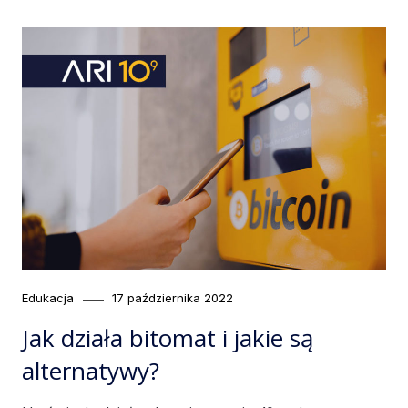
Category
Posted
Edukacja
17 października 2022
on
Jak działa bitomat i jakie są
alternatywy?