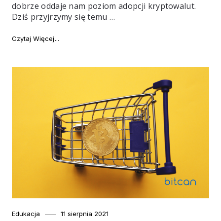
dobrze oddaje nam poziom adopcji kryptowalut.
Dziś przyjrzymy się temu …
"Rynek bitomatów"
Czytaj Więcej
Category
Posted
Edukacja
11 sierpnia 2021