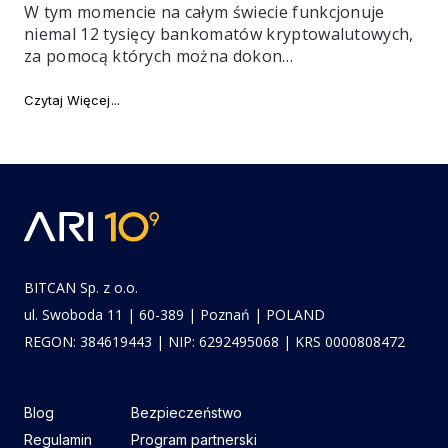
W tym momencie na całym świecie funkcjonuje
niemal 12 tysięcy bankomatów kryptowalutowych,
za pomocą których można dokon…
"Bankomaty bitcoin. Czym jest i jak działa bitomat?"
Czytaj Więcej
BITCAN Sp. z o.o.
ul. Swoboda 11 | 60-389 | Poznań | POLAND
REGON: 384619443 | NIP: 6292495068 | KRS 0000808472
Blog
Bezpieczeństwo
Regulamin
Program partnerski