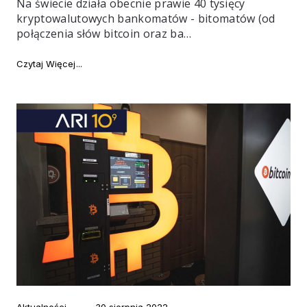
Na świecie działa obecnie prawie 40 tysięcy
kryptowalutowych bankomatów - bitomatów (od
połączenia słów bitcoin oraz ba…
"Jak działa bitomat i jakie są alternatywy?"
Czytaj Więcej
Category
Posted
Aktualności
30 sierpnia 2022