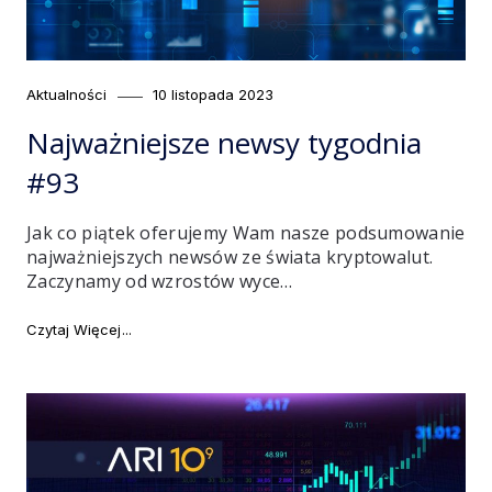
Category
Posted
Aktualności
10 listopada 2023
on
Najważniejsze newsy tygodnia
#93
Jak co piątek oferujemy Wam nasze podsumowanie
najważniejszych newsów ze świata kryptowalut.
Zaczynamy od wzrostów wyce…
"Najważniejsze newsy tygodnia #93"
Czytaj Więcej