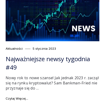
Category
Posted
Aktualności
5 stycznia 2023
on
Najważniejsze newsy tygodnia
#49
Nowy rok to nowe szanse! Jak jednak 2023 r. zaczął
się na rynku kryptowalut? Sam Bankman-Fried nie
przyznaje się do …
"Najważniejsze newsy tygodnia #49"
Czytaj Więcej