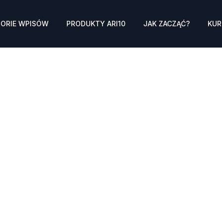
ORIE WPISÓW
PRODUKTY ARI10
JAK ZACZĄĆ?
KUR