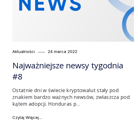
Category
Posted
Aktualności
24 marca 2022
on
Najważniejsze newsy tygodnia
#8
Ostatnie dni w świecie kryptowalut stały pod
znakiem bardzo ważnych newsów, zwłaszcza pod
kątem adopcji. Honduras p…
"Najważniejsze newsy tygodnia #8"
Czytaj Więcej