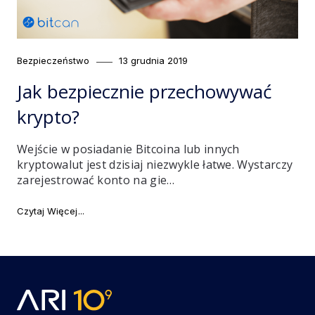
Category
Posted
Bezpieczeństwo
13 grudnia 2019
on
Jak bezpiecznie przechowywać
krypto?
Wejście w posiadanie Bitcoina lub innych
kryptowalut jest dzisiaj niezwykle łatwe. Wystarczy
zarejestrować konto na gie…
"Jak bezpiecznie przechowywać krypto?"
Czytaj Więcej