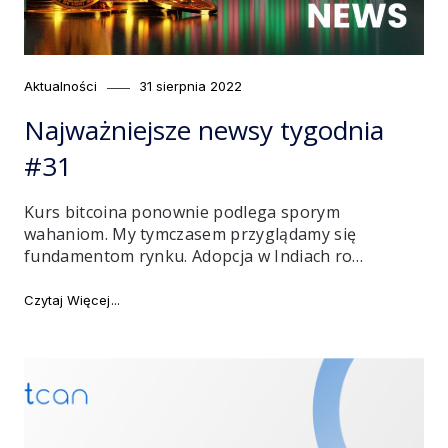
Category
Posted
Aktualności
31 sierpnia 2022
on
Najważniejsze newsy tygodnia
#31
Kurs bitcoina ponownie podlega sporym
wahaniom. My tymczasem przyglądamy się
fundamentom rynku. Adopcja w Indiach ro…
"Najważniejsze newsy tygodnia #31"
Czytaj Więcej