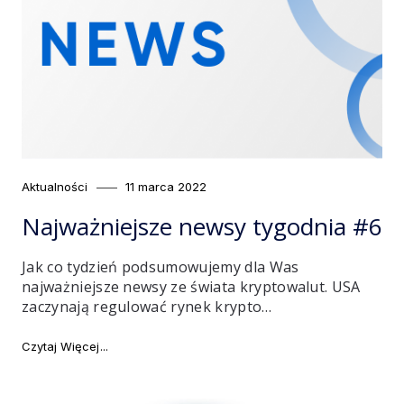
Category
Posted
Aktualności
11 marca 2022
on
Najważniejsze newsy tygodnia #6
Jak co tydzień podsumowujemy dla Was
najważniejsze newsy ze świata kryptowalut. USA
zaczynają regulować rynek krypto…
"Najważniejsze newsy tygodnia #6"
Czytaj Więcej