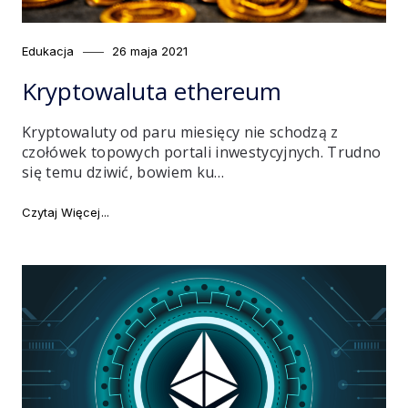
Category
Posted
Edukacja
26 maja 2021
on
Kryptowaluta ethereum
Kryptowaluty od paru miesięcy nie schodzą z
czołówek topowych portali inwestycyjnych. Trudno
się temu dziwić, bowiem ku…
"Kryptowaluta ethereum"
Czytaj Więcej