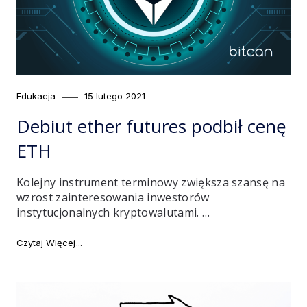
Category
Posted
Edukacja
15 lutego 2021
on
Debiut ether futures podbił cenę
ETH
Kolejny instrument terminowy zwiększa szansę na
wzrost zainteresowania inwestorów
instytucjonalnych kryptowalutami. …
"Debiut ether futures podbił cenę ETH"
Czytaj Więcej