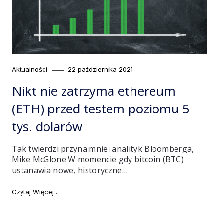
Category
Posted
Aktualności
22 października 2021
on
Nikt nie zatrzyma ethereum
(ETH) przed testem poziomu 5
tys. dolarów
Tak twierdzi przynajmniej analityk Bloomberga,
Mike McGlone W momencie gdy bitcoin (BTC)
ustanawia nowe, historyczne…
"Nikt nie zatrzyma ethereum (ETH) przed testem pozio
Czytaj Więcej