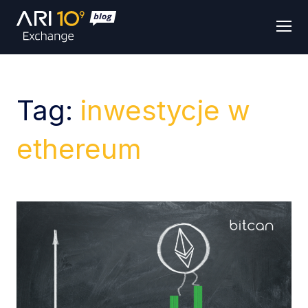
Men
Tag:
inwestycje w
ethereum