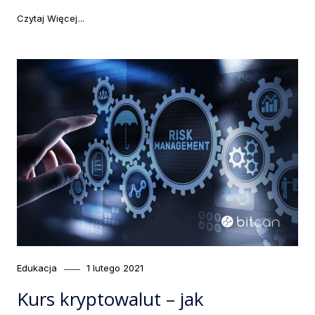
"Warren Buffett ma rację? Bitcoin krytykowany przez 
Czytaj Więcej
Category
Posted
Edukacja
1 lutego 2021
on
Kurs kryptowalut – jak