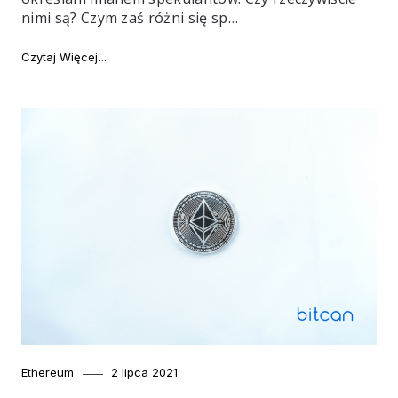
nimi są? Czym zaś różni się sp…
"Czym się różnią inwestycje od spekulacji"
Czytaj Więcej
Category
Posted
Ethereum
2 lipca 2021
on