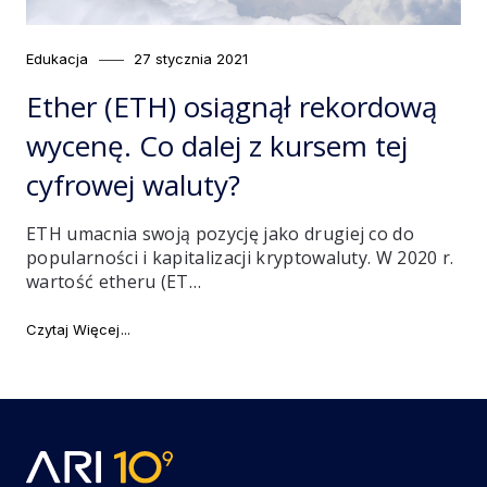
Category
Posted
Edukacja
27 stycznia 2021
on
Ether (ETH) osiągnął rekordową
wycenę. Co dalej z kursem tej
cyfrowej waluty?
ETH umacnia swoją pozycję jako drugiej co do
popularności i kapitalizacji kryptowaluty. W 2020 r.
wartość etheru (ET…
"Ether (ETH) osiągnął rekordową wycenę. Co dalej z k
Czytaj Więcej