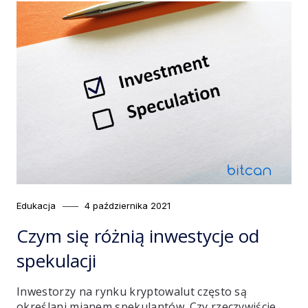
Category
Posted
Edukacja
4 października 2021
on
Czym się różnią inwestycje od
spekulacji
Inwestorzy na rynku kryptowalut często są
określani mianem spekulantów. Czy rzeczywiście