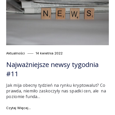
Category
Posted
Aktualności
14 kwietnia 2022
on
Najważniejsze newsy tygodnia
#11
Jak mija obecny tydzień na rynku kryptowalut? Co
prawda, niemiło zaskoczyły nas spadki cen, ale na
poziomie funda…
"Najważniejsze newsy tygodnia #11"
Czytaj Więcej