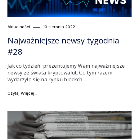
Category
Posted
Aktualności
10 sierpnia 2022
on
Najważniejsze newsy tygodnia
#28
Jak co tydzień, prezentujemy Wam najważniejsze
newsy ze świata kryptowalut. Co tym razem
wydarzyło się na rynku blockch…
"Najważniejsze newsy tygodnia #28"
Czytaj Więcej