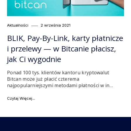
Category
Posted
Aktualności
2 września 2021
on
BLIK, Pay-By-Link, karty płatnicze
i przelewy — w Bitcanie płacisz,
jak Ci wygodnie
Ponad 100 tys. klientów kantoru kryptowalut
Bitcan może już płacić czterema
najpopularniejszymi metodami płatności w in…
"BLIK, Pay-By-Link, karty płatnicze i przelewy — w Bit
Czytaj Więcej