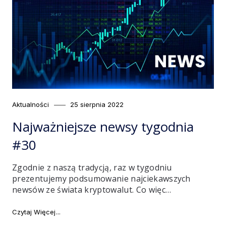
Category
Posted
Aktualności
25 sierpnia 2022
on
Najważniejsze newsy tygodnia
#30
Zgodnie z naszą tradycją, raz w tygodniu
prezentujemy podsumowanie najciekawszych
newsów ze świata kryptowalut. Co więc…
"Najważniejsze newsy tygodnia #30"
Czytaj Więcej