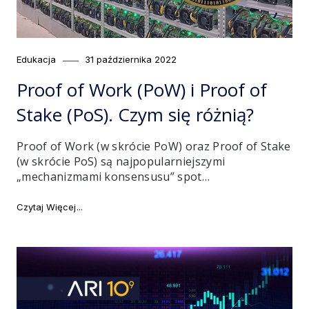
Category
Posted
Edukacja
31 października 2022
on
Proof of Work (PoW) i Proof of
Stake (PoS). Czym się różnią?
Proof of Work (w skrócie PoW) oraz Proof of Stake
(w skrócie PoS) są najpopularniejszymi
„mechanizmami konsensusu” spot…
"Proof of Work (PoW) i Proof of Stake (PoS). Czym się
Czytaj Więcej