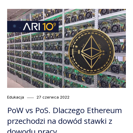
Category
Posted
Edukacja
27 czerwca 2022
on
PoW vs PoS. Dlaczego Ethereum
przechodzi na dowód stawki z
dowodu pracy