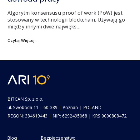
Algorytm konsensusu proof of work (PoW) jest
stosowany w technologii blockchain. Używają go
między innymi dwie najwięks…
"PoW vs PoS. Dlaczego Ethereum przechodzi na dow
Czytaj Więcej
BITCAN Sp. z o.o.
ul. Swoboda 11 | 60-389 | Poznań | POLAND
REGON: 384619443 | NIP: 6292495068 | KRS 0000808472
Blog
Bezpieczeństwo