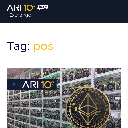
Men
Tag:
pos