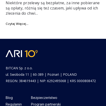
Niektóre przelewy są bezpłatne, za inne pobierane
są opłaty, różnią się też czasem, jaki upływa od ich
zlecenia do chwi…
"Rodzaje przelewów – Elixir, Express Elixir, SEPA, SW
Czytaj Więcej
BITCAN Sp. z o.o.
ul. Swoboda 11 | 60-389 | Poznań | POLAND
REGON: 384619443 | NIP: 6292495068 | KRS 0000808472
Blog
Bezpieczeństwo
Regulamin
Program partnerski