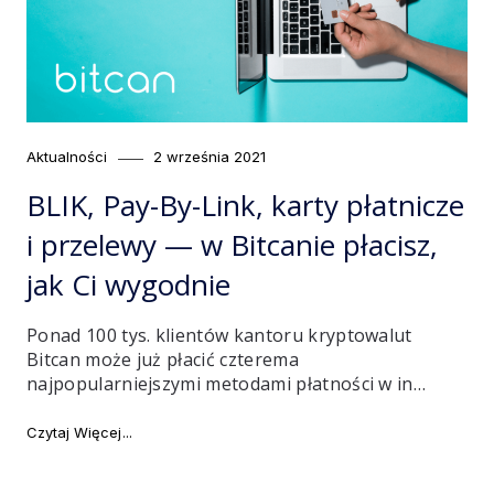
Category
Posted
Aktualności
2 września 2021
on
BLIK, Pay-By-Link, karty płatnicze
i przelewy — w Bitcanie płacisz,
jak Ci wygodnie
Ponad 100 tys. klientów kantoru kryptowalut
Bitcan może już płacić czterema
najpopularniejszymi metodami płatności w in…
"BLIK, Pay-By-Link, karty płatnicze i przelewy — w Bit
Czytaj Więcej