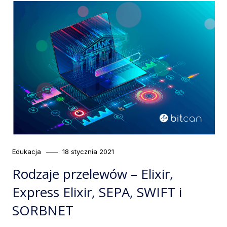
Category
Posted
Edukacja
18 stycznia 2021
on
Rodzaje przelewów – Elixir,
Express Elixir, SEPA, SWIFT i
SORBNET