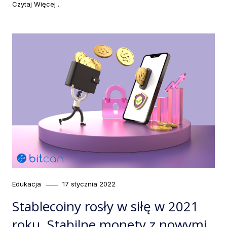
"Najważniejsze newsy tygodnia #16"
Czytaj Więcej
Category
Posted
Edukacja
17 stycznia 2022
on
Stablecoiny rosły w siłę w 2021
roku. Stabilne monety z nowymi