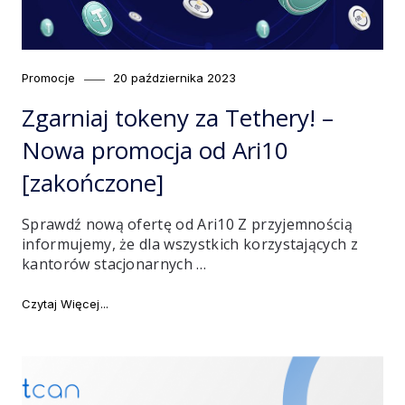
Category
Posted
Promocje
20 października 2023
on
Zgarniaj tokeny za Tethery! –
Nowa promocja od Ari10
[zakończone]
Sprawdź nową ofertę od Ari10 Z przyjemnością
informujemy, że dla wszystkich korzystających z
kantorów stacjonarnych …
"Zgarniaj tokeny za Tethery! – Nowa promocja od Ari
Czytaj Więcej