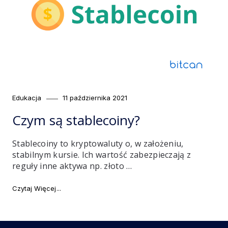
Category
Posted
Edukacja
11 października 2021
on
Czym są stablecoiny?
Stablecoiny to kryptowaluty o, w założeniu,
stabilnym kursie. Ich wartość zabezpieczają z
reguły inne aktywa np. złoto …
"Czym są stablecoiny?"
Czytaj Więcej