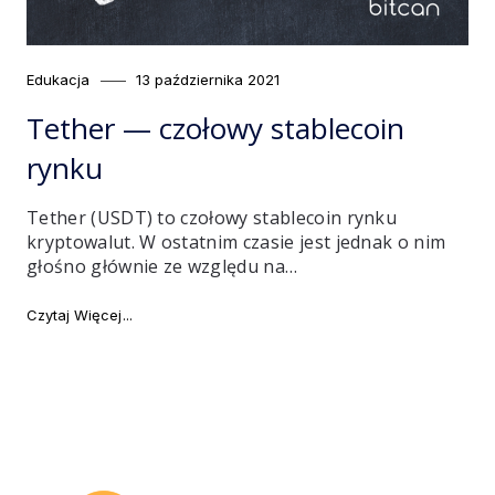
Category
Posted
Edukacja
13 października 2021
on
Tether — czołowy stablecoin
rynku
Tether (USDT) to czołowy stablecoin rynku
kryptowalut. W ostatnim czasie jest jednak o nim
głośno głównie ze względu na…
"Tether — czołowy stablecoin rynku"
Czytaj Więcej