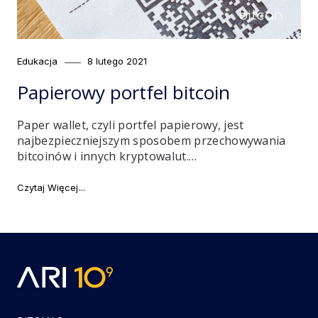
Category
Posted
Edukacja
8 lutego 2021
on
Papierowy portfel bitcoin
Paper wallet, czyli portfel papierowy, jest
najbezpieczniejszym sposobem przechowywania
bitcoinów i innych kryptowalut.…
"Papierowy portfel bitcoin"
Czytaj Więcej