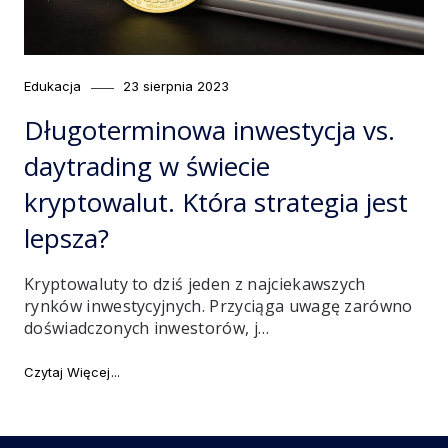
Category
Posted
Edukacja
23 sierpnia 2023
on
Długoterminowa inwestycja vs.
daytrading w świecie
kryptowalut. Która strategia jest
lepsza?
Kryptowaluty to dziś jeden z najciekawszych
rynków inwestycyjnych. Przyciąga uwagę zarówno
doświadczonych inwestorów, j…
"Długoterminowa inwestycja vs. daytrading w świecie k
Czytaj Więcej