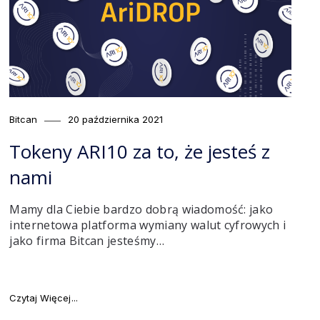
Category
Posted
Bitcan
20 października 2021
on
Tokeny ARI10 za to, że jesteś z
nami
Mamy dla Ciebie bardzo dobrą wiadomość: jako
internetowa platforma wymiany walut cyfrowych i
jako firma Bitcan jesteśmy…
i10 [zakończone]"
"Tokeny ARI10 za to, że jesteś z nami"
Czytaj Więcej