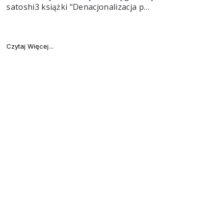
satoshi3 książki "Denacjonalizacja p…
"Zostań milionerem z Bitcan!"
Czytaj Więcej