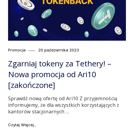
Category
Posted
Promocje
20 października 2023
on
Zgarniaj tokeny za Tethery! –
Nowa promocja od Ari10
[zakończone]
Sprawdź nową ofertę od Ari10 Z przyjemnością
informujemy, że dla wszystkich korzystających z
kantorów stacjonarnych …
"Zgarniaj tokeny za Tethery! – Nowa promocja od Ar
Czytaj Więcej