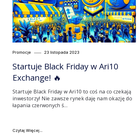
Category
Posted
Promocje
23 listopada 2023
on
Startuje Black Friday w Ari10
Exchange! 🔥
Startuje Black Friday w Ari10 to coś na co czekają
inwestorzy! Nie zawsze rynek daję nam okazję do
łapania czerwonych ś…
"Startuje Black Friday w Ari10 Exchange! 🔥"
Czytaj Więcej