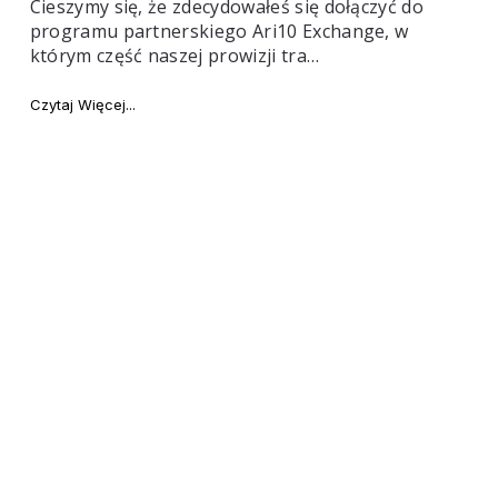
Cieszymy się, że zdecydowałeś się dołączyć do
programu partnerskiego Ari10 Exchange, w
którym część naszej prowizji tra…
2020 r."
"Zarabiaj z programem partnerskim Ari10 Exchange!"
Czytaj Więcej