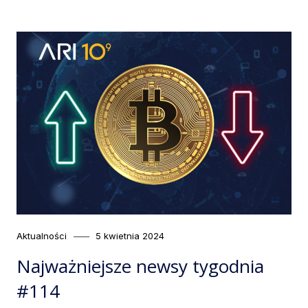
Category
Posted
Aktualności
5 kwietnia 2024
on
Najważniejsze newsy tygodnia
#114