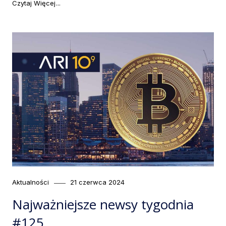
"Najważniejsze newsy tygodnia #126"
Czytaj Więcej
Category
Posted
Aktualności
21 czerwca 2024
on
Najważniejsze newsy tygodnia
#125