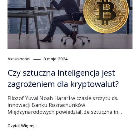
Category
Posted
Aktualności
8 maja 2024
on
Czy sztuczna inteligencja jest
zagrożeniem dla kryptowalut?
Filozof Yuval Noah Harari w czasie szczytu ds.
innowacji Banku Rozrachunków
Międzynarodowych powiedział, że sztuczna in…
"Czy sztuczna inteligencja jest zagrożeniem dla kryp
Czytaj Więcej