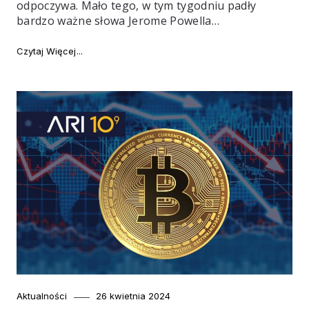
odpoczywa. Mało tego, w tym tygodniu padły
bardzo ważne słowa Jerome Powella…
"Najważniejsze newsy tygodnia #118"
Czytaj Więcej
Category
Posted
Aktualności
26 kwietnia 2024
on