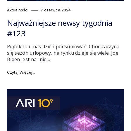
Category
Posted
Aktualności
7 czerwca 2024
on
Najważniejsze newsy tygodnia
#123
Piątek to u nas dzień podsumowań. Choć zaczyna
się sezon urlopowy, na rynku dzieje się wiele. Joe
Biden jest na "nie…
"Najważniejsze newsy tygodnia #123"
Czytaj Więcej