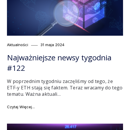
Category
Posted
Aktualności
31 maja 2024
on
Najważniejsze newsy tygodnia
#122
W poprzednim tygodniu zaczęliśmy od tego, że
ETF-y ETH stają się faktem. Teraz wracamy do tego
tematu. Ważna aktuali…
"Najważniejsze newsy tygodnia #122"
Czytaj Więcej