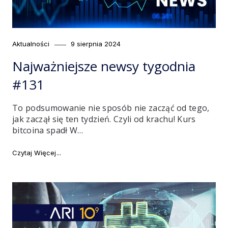
Category
Posted
Aktualności
9 sierpnia 2024
on
Najważniejsze newsy tygodnia
#131
To podsumowanie nie sposób nie zacząć od tego,
jak zaczął się ten tydzień. Czyli od krachu! Kurs
bitcoina spadł W…
"Najważniejsze newsy tygodnia #131"
Czytaj Więcej