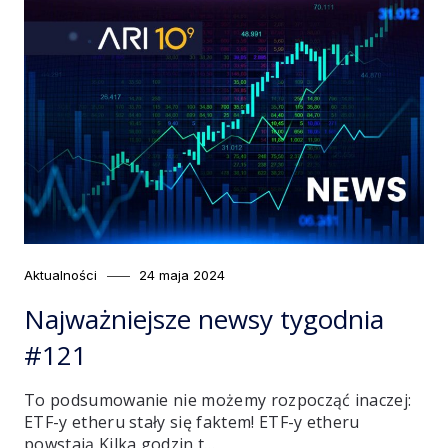
Category
Posted
Aktualności
24 maja 2024
on
Najważniejsze newsy tygodnia
#121
To podsumowanie nie możemy rozpocząć inaczej:
ETF-y etheru stały się faktem! ETF-y etheru
powstają Kilka godzin t…