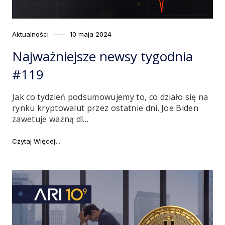
Category
Posted
Aktualności
10 maja 2024
on
Najważniejsze newsy tygodnia
#119
Jak co tydzień podsumowujemy to, co działo się na
rynku kryptowalut przez ostatnie dni. Joe Biden
zawetuje ważną dl…
"Najważniejsze newsy tygodnia #119"
Czytaj Więcej