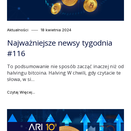
Category
Posted
Aktualności
18 kwietnia 2024
on
Najważniejsze newsy tygodnia
#116
To podsumowanie nie sposób zacząć inaczej niż od
halvingu bitcoina. Halving W chwili, gdy czytacie te
słowa, w si…
"Najważniejsze newsy tygodnia #116"
Czytaj Więcej