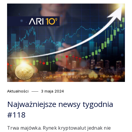
Category
Posted
Aktualności
3 maja 2024
on
Najważniejsze newsy tygodnia
#118
Trwa majówka. Rynek kryptowalut jednak nie