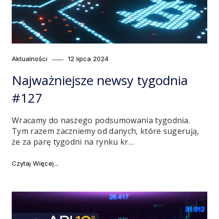
Category
Posted
Aktualności
12 lipca 2024
on
Najważniejsze newsy tygodnia
#127
Wracamy do naszego podsumowania tygodnia.
Tym razem zaczniemy od danych, które sugerują,
że za parę tygodni na rynku kr…
"Najważniejsze newsy tygodnia #127"
Czytaj Więcej