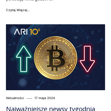
"Najważniejsze newsy tygodnia #121"
Czytaj Więcej
Category
Posted
Aktualności
17 maja 2024
on
Najważniejsze newsy tygodnia