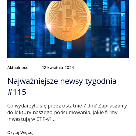
Category
Posted
Aktualności
12 kwietnia 2024
on
Najważniejsze newsy tygodnia
#115
Co wydarzyło się przez ostatnie 7 dni? Zapraszamy
do lektury naszego podsumowania. Jakie firmy
inwestują w ETF-y? …
"Najważniejsze newsy tygodnia #115"
Czytaj Więcej