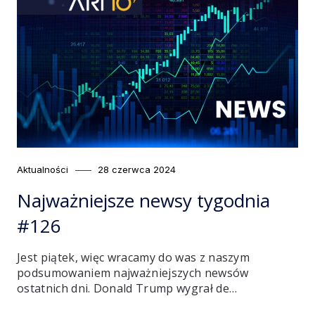
Category
Posted
Aktualności
28 czerwca 2024
on
Najważniejsze newsy tygodnia
#126
Jest piątek, więc wracamy do was z naszym
podsumowaniem najważniejszych newsów
ostatnich dni. Donald Trump wygrał de…