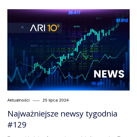
Category
Posted
Aktualności
25 lipca 2024
on
Najważniejsze newsy tygodnia
#129