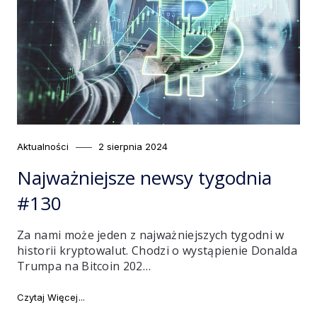
Category
Posted
Aktualności
2 sierpnia 2024
on
Najważniejsze newsy tygodnia
#130
Za nami może jeden z najważniejszych tygodni w
historii kryptowalut. Chodzi o wystąpienie Donalda
Trumpa na Bitcoin 202…
"Najważniejsze newsy tygodnia #130"
Czytaj Więcej