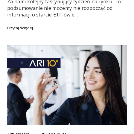
Za nami kolejny fascynujący tydzień na rynku. To
podsumowanie nie możemy nie rozpocząć od
informacji o starcie ETF-ów e…
"Najważniejsze newsy tygodnia #129"
Czytaj Więcej
Category
Posted
Aktualności
19 lipca 2024