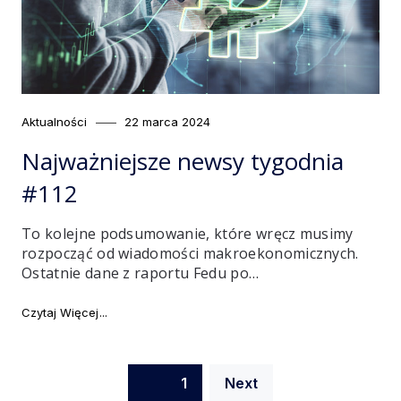
Category
Posted
Aktualności
22 marca 2024
on
Najważniejsze newsy tygodnia
#112
To kolejne podsumowanie, które wręcz musimy
rozpocząć od wiadomości makroekonomicznych.
Ostatnie dane z raportu Fedu po…
"Najważniejsze newsy tygodnia #112"
Czytaj Więcej
Nawigacja
Page
1
Next