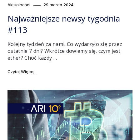
Category
Posted
Aktualności
29 marca 2024
on
Najważniejsze newsy tygodnia
#113
Kolejny tydzień za nami. Co wydarzyło się przez
ostatnie 7 dni? Wkrótce dowiemy się, czym jest
ether? Choć każdy …
"Najważniejsze newsy tygodnia #113"
Czytaj Więcej