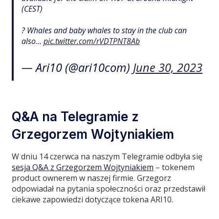
(CEST)
? Whales and baby whales to stay in the club can
also…
pic.twitter.com/rVDTPNT8Ab
— Ari10 (@ari10com)
June 30, 2023
Q&A na Telegramie z
Grzegorzem Wojtyniakiem
W dniu 14 czerwca na naszym Telegramie odbyła się
sesja Q&A z Grzegorzem Wojtyniakiem
– tokenem
product ownerem w naszej firmie. Grzegorz
odpowiadał na pytania społeczności oraz przedstawił
ciekawe zapowiedzi dotyczące tokena ARI10.