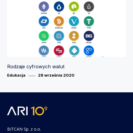
Rodzaje cyfrowych walut
Category
Posted
Edukacja
28 września 2020
on
BITCAN Sp. z o.o.