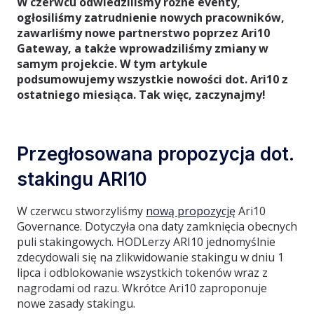
W czerwcu odwiedziliśmy różne eventy,
ogłosiliśmy zatrudnienie nowych pracowników,
zawarliśmy nowe partnerstwo poprzez Ari10
Gateway, a także wprowadziliśmy zmiany w
samym projekcie. W tym artykule
podsumowujemy wszystkie nowości dot. Ari10 z
ostatniego miesiąca. Tak więc, zaczynajmy!
Przegłosowana propozycja dot.
stakingu ARI10
W czerwcu stworzyliśmy
nową propozycję
Ari10
Governance. Dotyczyła ona daty zamknięcia obecnych
puli stakingowych. HODLerzy ARI10 jednomyślnie
zdecydowali się na zlikwidowanie stakingu w dniu 1
lipca i odblokowanie wszystkich tokenów wraz z
nagrodami od razu. Wkrótce Ari10 zaproponuje
nowe zasady stakingu.