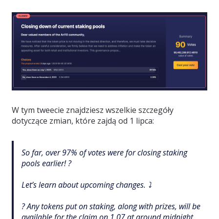
W tym tweecie znajdziesz wszelkie szczegóły
dotyczące zmian, które zajdą od 1 lipca:
So far, over 97% of votes were for closing staking
pools earlier! ?
Let’s learn about upcoming changes. ⤵️
? Any tokens put on staking, along with prizes, will be
available for the claim on 1.07 at around midnight