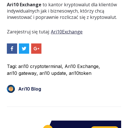
Ari10 Exchange
to kantor kryptowalut dla klientów
indywidualnych jak i biznesowych, którzy chcą
inwestować i poprawnie rozliczać się z kryptowalut.
Zarejestruj się tutaj:
Ari10Exchange
S
S
S
h
h
h
a
a
a
r
r
r
e
e
e
Tagi:
ari10 cryptoterminal
,
Ari10 Exchange
,
O
O
O
ari10 gateway
,
ari10 update
,
ari10token
n
n
n
F
T
G
a
w
o
c
i
o
Ari10 Blog
e
t
g
b
t
l
o
e
e
o
r
+
k