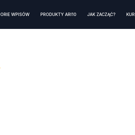
ORIE WPISÓW
PRODUKTY ARI10
JAK ZACZĄĆ?
KUR
.