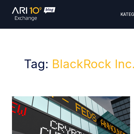
KATEG
Tag:
BlackRock Inc