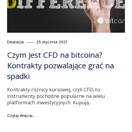
Category
Posted
Edukacja
25 stycznia 2021
on
Czym jest CFD na bitcoina?
Kontrakty pozwalające grać na
spadki
Kontrakty różnicy kursowej, czyli CFD, to
instrumenty pochodne popularne na wielu
platformach inwestycyjnych. Kupują…
"Czym jest CFD na bitcoina? Kontrakty pozwalające g
Czytaj Więcej