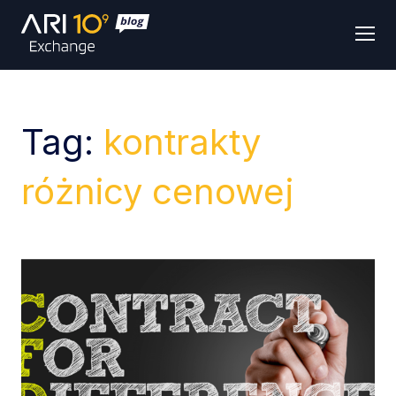
Men
Tag:
kontrakty
różnicy cenowej