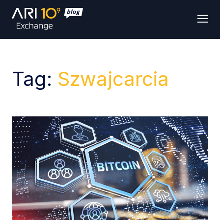
Men
Tag:
Szwajcarcia