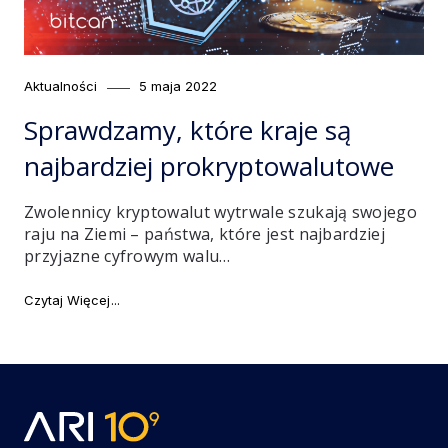
Category
Posted
Aktualności
5 maja 2022
on
Sprawdzamy, które kraje są
najbardziej prokryptowalutowe
Zwolennicy kryptowalut wytrwale szukają swojego
raju na Ziemi – państwa, które jest najbardziej
przyjazne cyfrowym walu…
"Sprawdzamy, które kraje są najbardziej prokryptowa
Czytaj Więcej