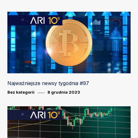
on
Najważniejsze newsy tygodnia #97
Category
Posted
Bez kategorii
8 grudnia 2023
on