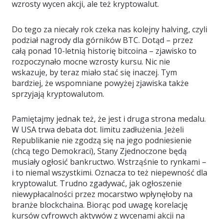
wzrosty wycen akcji, ale też kryptowalut.
Do tego za niecały rok czeka nas kolejny halving, czyli
podział nagrody dla górników BTC. Dotąd – przez
całą ponad 10-letnią historię bitcoina – zjawisko to
rozpoczynało mocne wzrosty kursu. Nic nie
wskazuje, by teraz miało stać się inaczej. Tym
bardziej, że wspomniane powyżej zjawiska także
sprzyjają kryptowalutom.
Pamiętajmy jednak też, że jest i druga strona medalu.
W USA trwa debata dot. limitu zadłużenia. Jeżeli
Republikanie nie zgodzą się na jego podniesienie
(chcą tego Demokraci), Stany Zjednoczone będą
musiały ogłosić bankructwo. Wstrząśnie to rynkami –
i to niemal wszystkimi. Oznacza to też niepewność dla
kryptowalut. Trudno zgadywać, jak ogłoszenie
niewypłacalności przez mocarstwo wpłynęłoby na
branże blockchaina. Biorąc pod uwagę korelację
kursów cyfrowych aktywów z wycenami akcji na