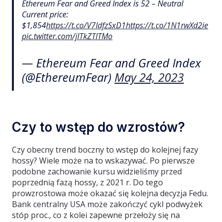
Ethereum Fear and Greed Index is 52 – Neutral
Current price:
$1,854
https://t.co/V7IdfzSxD1
https://t.co/1N1rwXd2ie
pic.twitter.com/jlTkZTlTMo
— Ethereum Fear and Greed Index
(@EthereumFear)
May 24, 2023
Czy to wstęp do wzrostów?
Czy obecny trend boczny to wstęp do kolejnej fazy
hossy? Wiele może na to wskazywać. Po pierwsze
podobne zachowanie kursu widzieliśmy przed
poprzednią fazą hossy, z 2021 r. Do tego
prowzrostowa może okazać się kolejna decyzja Fedu.
Bank centralny USA może zakończyć cykl podwyżek
stóp proc., co z kolei zapewne przełoży się na