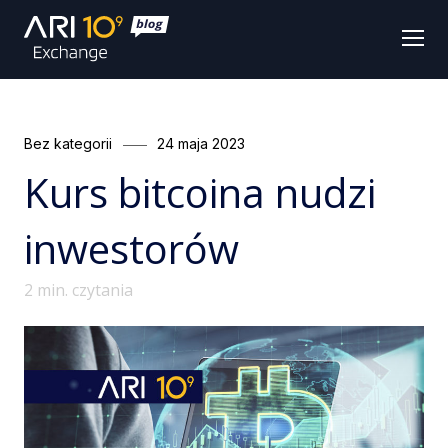
Men
Categories
Posted
Bez kategorii
24 maja 2023
on
Kurs bitcoina nudzi
inwestorów
2
min. czytania