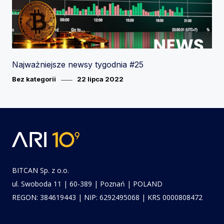
Najważniejsze newsy tygodnia #25
Category
Posted
Bez kategorii
22 lipca 2022
on
BITCAN Sp. z o.o.
ul. Swoboda 11 | 60-389 | Poznań | POLAND
REGON: 384619443 | NIP: 6292495068 | KRS 0000808472