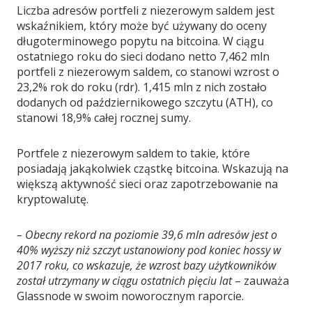
Liczba adresów portfeli z niezerowym saldem jest
wskaźnikiem, który może być używany do oceny
długoterminowego popytu na bitcoina. W ciągu
ostatniego roku do sieci dodano netto 7,462 mln
portfeli z niezerowym saldem, co stanowi wzrost o
23,2% rok do roku (rdr). 1,415 mln z nich zostało
dodanych od październikowego szczytu (ATH), co
stanowi 18,9% całej rocznej sumy.
Portfele z niezerowym saldem to takie, które
posiadają jakąkolwiek cząstkę bitcoina. Wskazują na
większą aktywność sieci oraz zapotrzebowanie na
kryptowalutę.
– Obecny rekord na poziomie 39,6 mln adresów jest o
40% wyższy niż szczyt ustanowiony pod koniec hossy w
2017 roku, co wskazuje, że wzrost bazy użytkowników
został utrzymany w ciągu ostatnich pięciu lat
– zauważa
Glassnode w swoim noworocznym raporcie.