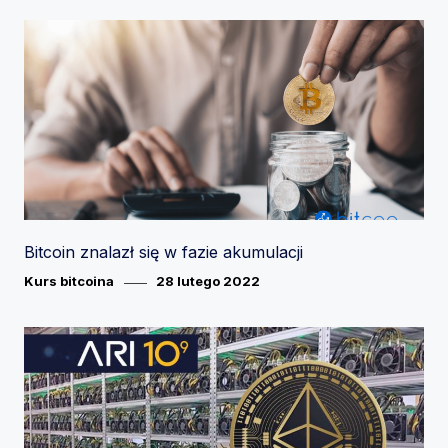
Bitcoin znalazł się w fazie akumulacji
Category
Posted
Kurs bitcoina
28 lutego 2022
on