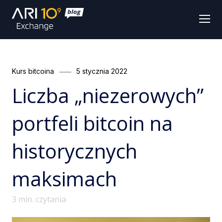
Men
Categories
Posted
Kurs bitcoina
5 stycznia 2022
on
Liczba „niezerowych”
portfeli bitcoin na
historycznych
maksimach
3
min. czytania