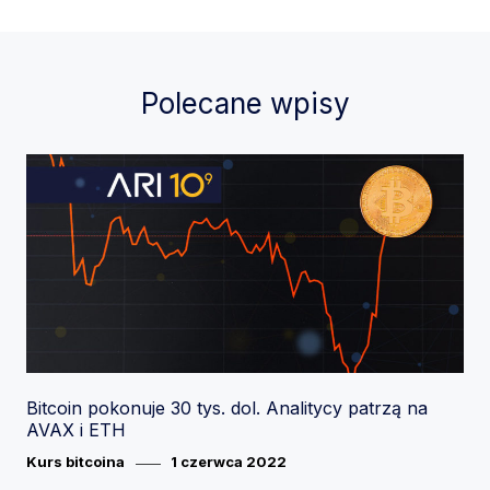
Polecane wpisy
Bitcoin pokonuje 30 tys. dol. Analitycy patrzą na
AVAX i ETH
Category
Posted
Kurs bitcoina
1 czerwca 2022
on