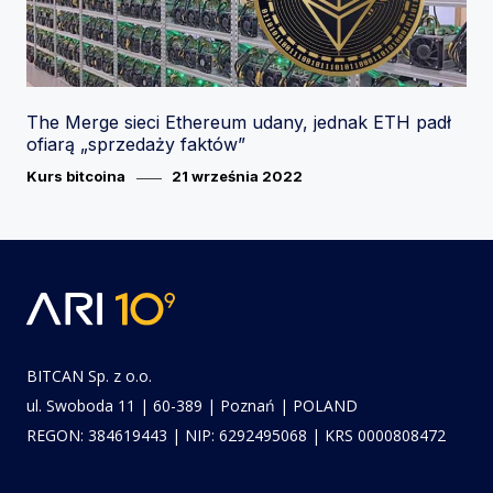
The Merge sieci Ethereum udany, jednak ETH padł
ofiarą „sprzedaży faktów”
Category
Posted
Kurs bitcoina
21 września 2022
on
BITCAN Sp. z o.o.
ul. Swoboda 11 | 60-389 | Poznań | POLAND
REGON: 384619443 | NIP: 6292495068 | KRS 0000808472