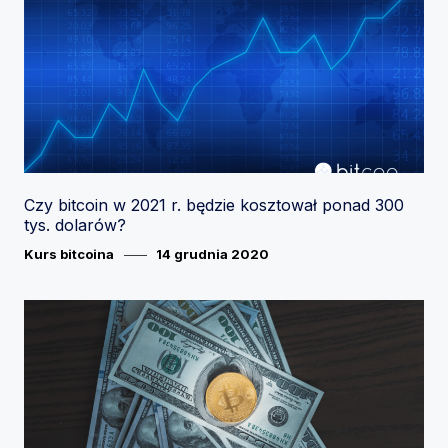
Czy bitcoin w 2021 r. będzie kosztował ponad 300
tys. dolarów?
Category
Posted
Kurs bitcoina
14 grudnia 2020
on