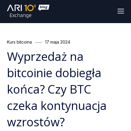
Men
Categories
Posted
Kurs bitcoina
17 maja 2024
on
Wyprzedaż na
bitcoinie dobiegła
końca? Czy BTC
czeka kontynuacja
wzrostów?