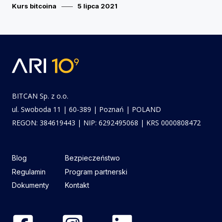
Category
Posted
Kurs bitcoina
5 lipca 2021
on
BITCAN Sp. z o.o.
ul. Swoboda 11 | 60-389 | Poznań | POLAND
REGON: 384619443 | NIP: 6292495068 | KRS 0000808472
Blog
Bezpieczeństwo
Regulamin
Program partnerski
Dokumenty
Kontakt