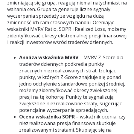
zmieniającą się grupą, reagują niemal natychmiast na
wahania cen. Grupa ta generuje liczne sygnały
wyczerpania sprzedaży ze względu na dużą
zmienność ich ram czasowych handlu. Oceniając
wskaźniki MVRV Ratio, SOPR i Realized Loss, możemy
zidentyfikować okresy ekstremalnej presji finansowej
i reakcji inwestorów wśród traderów dziennych.
Analiza wskaźnika MVRV
– MVRV Z-Score dla
traderów dziennych podkreśla punkty
znacznych niezrealizowanych strat. Izolując
punkty, w których Z-Score znajduje się ponad
jedno odchylenie standardowe poniżej średniej,
możemy zidentyfikować okresy zwiększonej
presji na tę kohortę. Punkty te sygnalizują
zwiększone niezrealizowane straty, sugerując
potencjalne wyczerpanie sprzedających.
Ocena wskaźnika SOPR
– wskaźnik ocenia, czy
niezrealizowana presja finansowa skutkuje
zrealizowanymi stratami. Skupiając się na