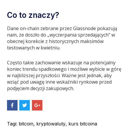
Co to znaczy?
Dane on-chain zebrane przez Glassnode pokazują
nam, że doszło do „wyczerpania sprzedających” w
obecnej korekcie z historycznych maksimów
testowanych w kwietniu.
Często takie zachowanie wskazuje na potencjalny
koniec trendu spadkowego i możliwe wybicie w górę
w najbliższej przyszłości. Ważne jest jednak, aby
wziąć pod uwagę inne wskaźniki rynkowe przed
podjęciem decyzji zakupowych.
S
S
S
h
h
h
a
a
a
r
r
r
e
e
e
Tagi:
bitcoin
,
kryptowaluty
,
kurs bitcoina
O
O
O