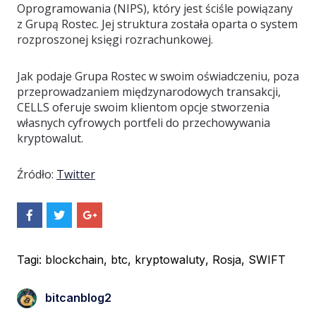
Oprogramowania (NIPS), który jest ściśle powiązany
z Grupą Rostec. Jej struktura została oparta o system
rozproszonej księgi rozrachunkowej.
Jak podaje Grupa Rostec w swoim oświadczeniu, poza
przeprowadzaniem międzynarodowych transakcji,
CELLS oferuje swoim klientom opcje stworzenia
własnych cyfrowych portfeli do przechowywania
kryptowalut.
Źródło:
Twitter
S
S
S
h
h
h
a
a
a
r
r
r
e
e
e
Tagi:
blockchain
,
btc
,
kryptowaluty
,
Rosja
,
SWIFT
O
O
O
n
n
n
F
T
G
bitcanblog2
a
w
o
c
i
o