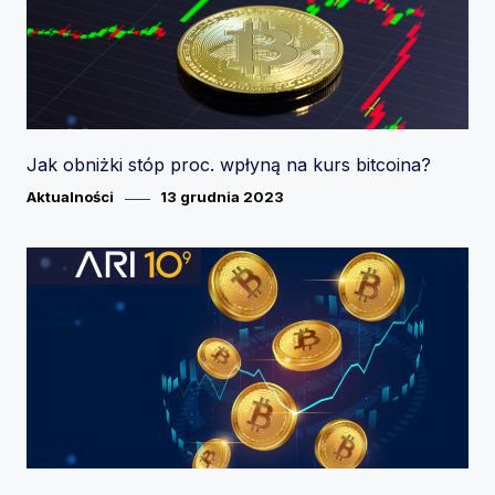
Jak obniżki stóp proc. wpłyną na kurs bitcoina?
Category
Posted
Aktualności
13 grudnia 2023
on