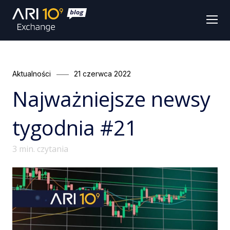
Men
Categories
Posted
Aktualności
21 czerwca 2022
on
Najważniejsze newsy
tygodnia #21
3
min. czytania