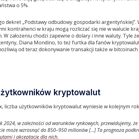
aństwa o 5%.
ego dekret „Podstawy odbudowy gospodarki argentyńskiej”
ymi kontrahenci w kraju mogą rozliczać się nie w walucie kra
. W założeniu chodzi zapewne o dolary i inne waluty. Tyle że
entyny, Diana Mondino, to też furtka dla fanów kryptowalut
ożliwią od teraz dokonywanie transakcji także w bitcoinach i
 użytkowników kryptowalut
nex, liczba użytkowników kryptowalut wyniesie w kolejnym 
ok 2024, w zależności od warunków rynkowych, przewidujemy, że l
ecie może wzrosnąć do 850–950 milionów […] Ta prognoza podkre
tami i akceptację dla nich.