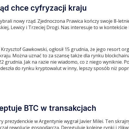
ąd chce cyfryzacji kraju
ybrali nowy rząd. Zjednoczona Prawica kończy swoje 8-letnie
lskiej, Lewicy i Trzeciej Drogi. Nas interesuje to w kontekście
, Krzysztof Gawkowski, ogłosił 15 grudnia, że jego resort or
i kraju. Można uznać to za szansę także dla rynku blockchai
22 grudnia. Jak na razie nie wiadomo, co z niego wyniknie. P
deszła do rynku kryptowalut w inny, lepszy sposób niż popr
eptuje BTC w transakcjach
 prezydenckie w Argentynie wygrał Javier Milei. Ten skrajny
zął rewolucję gospodarczą. Dereguluje kolejne rynki i zlikwi