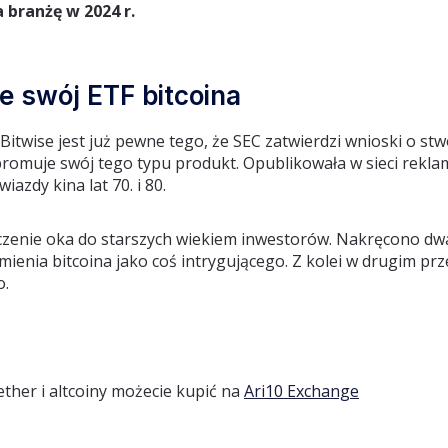
branżę w 2024 r.
e swój ETF bitcoina
 Bitwise jest już pewne tego, że SEC zatwierdzi wnioski o st
promuje swój tego typu produkt. Opublikowała w sieci rekla
azdy kina lat 70. i 80.
zenie oka do starszych wiekiem inwestorów. Nakręcono dwa
ienia bitcoina jako coś intrygującego. Z kolei w drugim pr
o.
 ether i altcoiny możecie kupić na
Ari10 Exchange