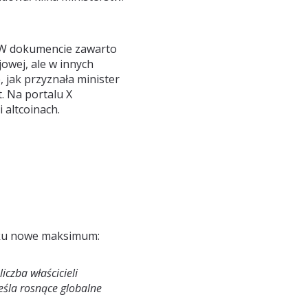
. W dokumencie zawarto
jowej, ale w innych
, jak przyznała minister
. Na portalu X
 altcoinach.
roku nowe maksimum:
iczba właścicieli
śla rosnące globalne