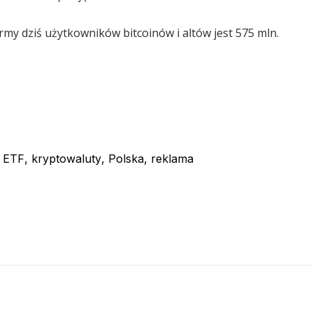
irmy dziś użytkowników bitcoinów i altów jest 575 mln.
,
ETF
,
kryptowaluty
,
Polska
,
reklama