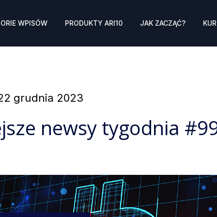
ORIE WPISÓW
PRODUKTY ARI10
JAK ZACZĄĆ?
KUR
Posted
22 grudnia 2023
on
jsze newsy tygodnia #9