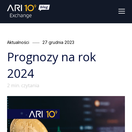
Men
Categories
Posted
Aktualności
27 grudnia 2023
on
Prognozy na rok
2024
2
min. czytania