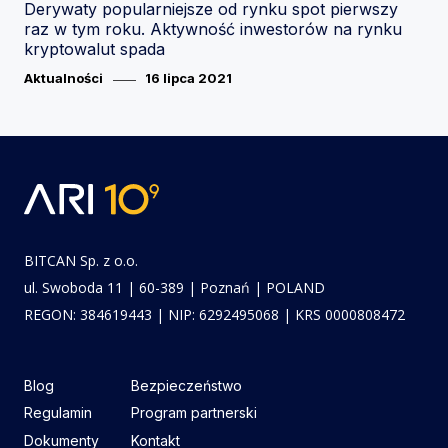
Derywaty popularniejsze od rynku spot pierwszy
raz w tym roku. Aktywność inwestorów na rynku
kryptowalut spada
Category
Posted
Aktualności
16 lipca 2021
on
BITCAN Sp. z o.o.
ul. Swoboda 11 | 60-389 | Poznań | POLAND
REGON: 384619443 | NIP: 6292495068 | KRS 0000808472
Blog
Bezpieczeństwo
Regulamin
Program partnerski
Dokumenty
Kontakt