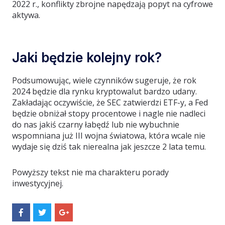
2022 r., konflikty zbrojne napędzają popyt na cyfrowe
aktywa.
Jaki będzie kolejny rok?
Podsumowując, wiele czynników sugeruje, że rok
2024 będzie dla rynku kryptowalut bardzo udany.
Zakładając oczywiście, że SEC zatwierdzi ETF-y, a Fed
będzie obniżał stopy procentowe i nagle nie nadleci
do nas jakiś czarny łabędź lub nie wybuchnie
wspomniana już III wojna światowa, która wcale nie
wydaje się dziś tak nierealna jak jeszcze 2 lata temu.
Powyższy tekst nie ma charakteru porady
inwestycyjnej.
S
S
S
h
h
h