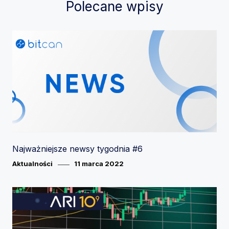
Polecane wpisy
Najważniejsze newsy tygodnia #6
Category
Posted
Aktualności
11 marca 2022
on