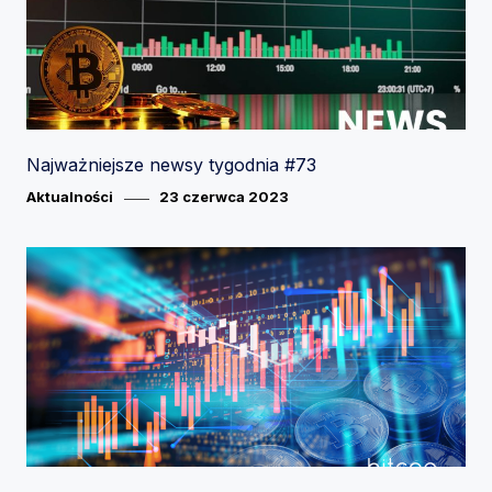
Najważniejsze newsy tygodnia #73
Category
Posted
Aktualności
23 czerwca 2023
on