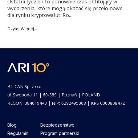
Ostatni tydzień to ponownie czas obfitujący w
wydarzenia, które mogą okazać się przełomowe
dla rynku kryptowalut. Ro…
"Najważniejsze newsy tygodnia #12"
Czytaj Więcej
BITCAN Sp. z o.o.
ul. Swoboda 11 | 60-389 | Poznań | POLAND
REGON: 384619443 | NIP: 6292495068 | KRS 0000808472
Blog
Bezpieczeństwo
Regulamin
Program partnerski