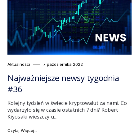
Category
Posted
Aktualności
7 października 2022
on
Najważniejsze newsy tygodnia
#36
Kolejny tydzień w świecie kryptowalut za nami. Co
wydarzyło się w czasie ostatnich 7 dni? Robert
Kiyosaki wieszczy u…
"Najważniejsze newsy tygodnia #36"
Czytaj Więcej