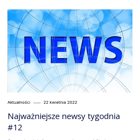
Category
Posted
Aktualności
22 kwietnia 2022
on
Najważniejsze newsy tygodnia
#12