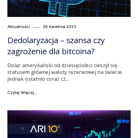
Category
Posted
Aktualności
26 kwietnia 2023
on
Dedolaryzacja – szansa czy
zagrożenie dla bitcoina?
Dolar amerykański od dziesięcioleci cieszył się
statusem głównej waluty rezerwowej na świecie.
Jednak ostatnio coraz cz…
"Dedolaryzacja – szansa czy zagrożenie dla bitcoina
Czytaj Więcej