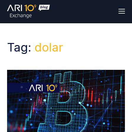
Men
Tag:
dolar