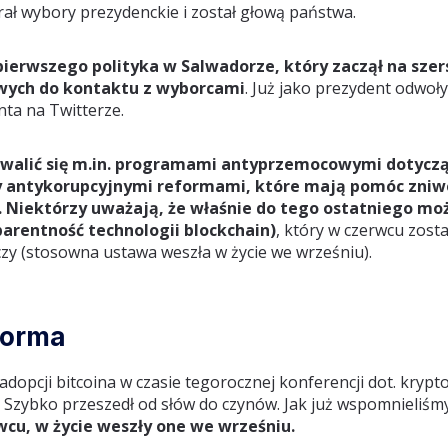
ał wybory prezydenckie i został głową państwa.
pierwszego polityka w Salwadorze, który zaczął na szer
wych do kontaktu z wyborcami
. Już jako prezydent odwoł
ta na Twitterze.
hwalić się m.in. programami antyprzemocowymi dotycz
y antykorupcyjnymi reformami, które mają pomóc zni
. Niektórzy uważają, że właśnie do tego ostatniego mo
sparentność technologii blockchain)
, który w czerwcu zost
zy (stosowna ustawa weszła w życie we wrześniu).
eforma
adopcji bitcoina w czasie tegorocznej konferencji dot. krypt
Szybko przeszedł od słów do czynów. Jak już wspomnieliśm
cu, w życie weszły one we wrześniu.