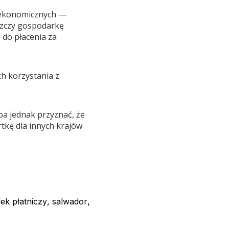
w ekonomicznych —
szczy gospodarkę
 do płacenia za
h korzystania z
ba jednak przyznać, że
tkę dla innych krajów
ek płatniczy
,
salwador
,