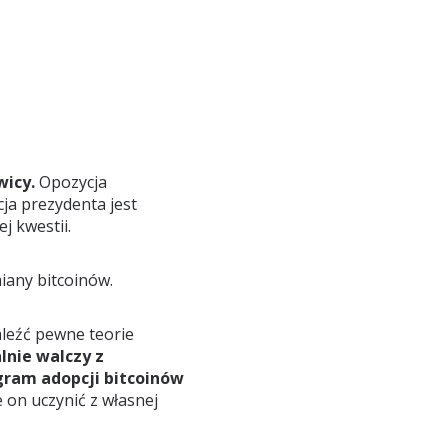
wicy.
Opozycja
ja prezydenta jest
ej kwestii.
iany bitcoinów.
aleźć pewne teorie
lnie walczy z
ram adopcji bitcoinów
e on uczynić z własnej