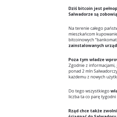
Dziś bitcoin jest peł
Salwadorze są zobowią
Na terenie całego pańs
mieszkańcom kupowanie 
bitcoinowych “bankoma
zainstalowanych urzą
Poza tym władze wprow
Zgodnie z informacjami, j
ponad 2 mln Salwadorczykó
każdemu z nowych użytko
Do tego wszystkiego
wła
liczba ta co parę tygodni
Rząd chce także zwolni
ściągnąć do Salwadoru