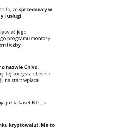
za to, że
sprzedawcy w
i usługi.
ułatwiać jego
wego programu montaży
em liczby
 o nazwie Chivo.
cji tej korzysta obecnie
i, na start wpłacał
ją już kilkaset BTC, a
ynku kryptowalut. Ma to