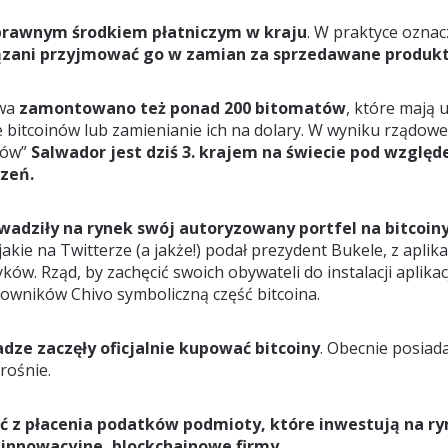
noprawnym środkiem płatniczym w kraju
. W praktyce oznac
zani przyjmować go w zamian za sprzedawane produkty 
twa
zamontowano też ponad 200 bitomatów
, które mają 
bitcoinów lub zamienianie ich na dolary. W wyniku rządo
tów”
Salwador jest dziś 3. krajem na świecie pod względ
dzeń.
adziły na rynek swój autoryzowany portfel na bitcoiny
akie na Twitterze (a jakże!) podał prezydent Bukele, z aplika
w. Rząd, by zachęcić swoich obywateli do instalacji aplikacj
wników Chivo symboliczną część bitcoina.
dze zaczęły oficjalnie kupować bitcoiny
. Obecnie posiada
 rośnie.
ć z płacenia podatków podmioty, które inwestują na r
 innowacyjne, blockchainowe firmy.