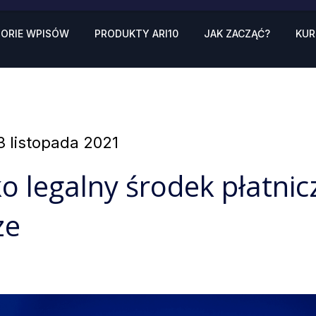
ORIE WPISÓW
PRODUKTY ARI10
JAK ZACZĄĆ?
KUR
Posted
3 listopada 2021
on
ko legalny środek płatnic
ze