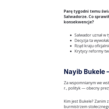
Parę tygodni temu świ
Salwadorze. Co sprawił
konsekwencje?
Salwador uznał w t
Decyzja ta wywoła
Rząd kraju oficjal
Krytycy reformy tw
Nayib Bukele 
Za wspomnianym we wstęp
r., polityk — obecny pre
Kim jest Bukele? Zanim za
burmistrzem stołecznego 