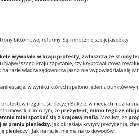
trony bitcoinowej reformy. Są i mroczniejsze jej aspekty.
kele wywołała w kraju protesty, zwłaszcza ze strony le
u Najwyższego kraju zapytanie, czy kryptowalutowa rewoluc
k na razie władza sądownicza jasno nie wypowiedziała się w t
manifestacje, w wyniku których spalono jeden z punktów wym
 protestów i legalności decyzji Bukele, w mediach można zn
nformowali m.in. o tym, że
prezydent, mimo tego że oficja
emnie miał spotkać się z krajową mafią
. Możliwe, że
prog
 w praniu pieniędzy.
Jak określają krytycy prezydenta, chc
ię pieniędzy”. Jak na razie, nie ma na to dowodów.