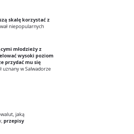
szą skalę korzystać z
ywał niepopularnych
ącymi młodzieży z
welować wysoki poziom
że przydać mu się
ał uznany w Salwadorze
owalut, jaką
y,
przepisy