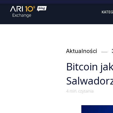
KATEG
Categories
Aktualności
Bitcoin ja
Salwador
4
min. czytania