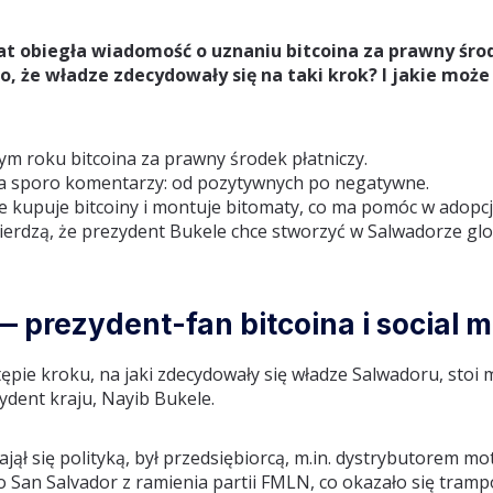
at obiegła wiadomość o uznaniu bitcoina za prawny śro
o, że władze zdecydowały się na taki krok? I jakie może
ym roku bitcoina za prawny środek płatniczy.
ła sporo komentarzy: od pozytywnych po negatywne.
nie kupuje bitcoiny i montuje bitomaty, co ma pomóc w adopcj
ierdzą, że prezydent Bukele chce stworzyć w Salwadorze glo
— prezydent-fan bitcoina i social 
ie kroku, na jaki zdecydowały się władze Salwadoru, stoi 
zydent kraju, Nayib Bukele.
jął się polityką, był przedsiębiorcą, m.in. dystrybutorem mot
San Salvador z ramienia partii FMLN, co okazało się tramp