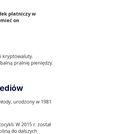
dek płatniczy w
 mieć on
i kryptowaluty.
balną pralnię pieniędzy.
mediów
młody, urodzony w 1981
ocykli. W 2015 r. został
oliną do dalszych