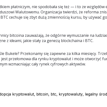
odkiem płatniczym, nie spodobała się też — i to ze względó
szowi Walutowemu. Organizacja twierdzi, że reforma zni
BTC cechuje się zbyt dużą zmiennością kursu, by używać go
nnicy bitcoina zauważają, że odgórne wymuszanie na ludziac
ne z ideami, jakie stały za genezą blockchaina i BTC.
śle Bukele? Przekonamy się zapewne za kilka miesięcy. Trze
 jest przełomowa dla rynku kryptowalut i może otworzyć fur
samym wzmacniając cały rynek cyfrowych aktywów.
dopcja kryptowalut
,
bitcoin
,
btc
,
kryptowaluty
,
legalny środ