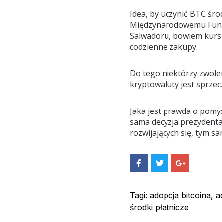
Idea, by uczynić BTC śr
Międzynarodowemu Fundu
Salwadoru, bowiem kurs 
codzienne zakupy.
Do tego niektórzy zwole
kryptowaluty jest sprzecz
Jaka jest prawda o pomy
sama decyzja prezydenta
rozwijających się, tym 
S
S
S
h
h
h
a
a
a
r
r
r
e
e
e
Tagi:
adopcja bitcoina
,
a
O
O
O
środki płatnicze
n
n
n
F
T
G