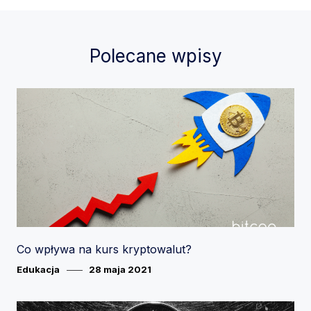
Polecane wpisy
Co wpływa na kurs kryptowalut?
Category
Posted
Edukacja
28 maja 2021
on