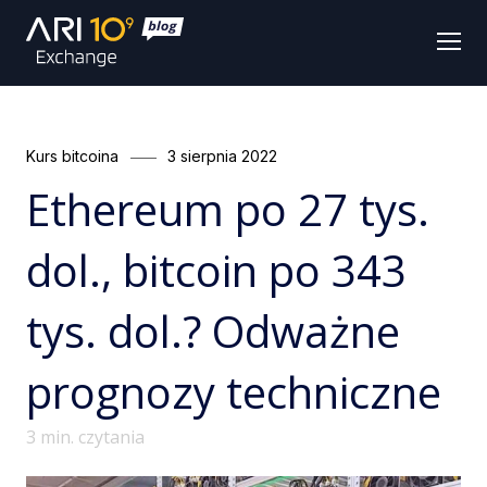
Men
Categories
Posted
Kurs bitcoina
3 sierpnia 2022
on
Ethereum po 27 tys.
dol., bitcoin po 343
tys. dol.? Odważne
prognozy techniczne
3
min. czytania