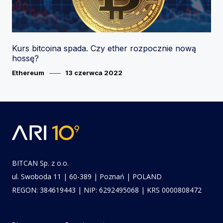
Kurs bitcoina spada. Czy ether rozpocznie nową
hossę?
Category
Posted
Ethereum
13 czerwca 2022
on
BITCAN Sp. z o.o.
ul. Swoboda 11 | 60-389 | Poznań | POLAND
REGON: 384619443 | NIP: 6292495068 | KRS 0000808472