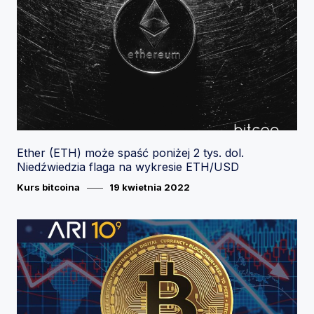
Ether (ETH) może spaść poniżej 2 tys. dol.
Niedźwiedzia flaga na wykresie ETH/USD
Category
Posted
Kurs bitcoina
19 kwietnia 2022
on