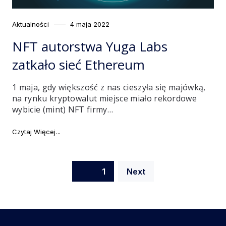
Category
Posted
Aktualności
4 maja 2022
on
NFT autorstwa Yuga Labs
zatkało sieć Ethereum
1 maja, gdy większość z nas cieszyła się majówką,
na rynku kryptowalut miejsce miało rekordowe
wybicie (mint) NFT firmy…
"NFT autorstwa Yuga Labs zatkało sieć Ethereum"
Czytaj Więcej
Nawigacja
Page
1
Next
po
wpisach