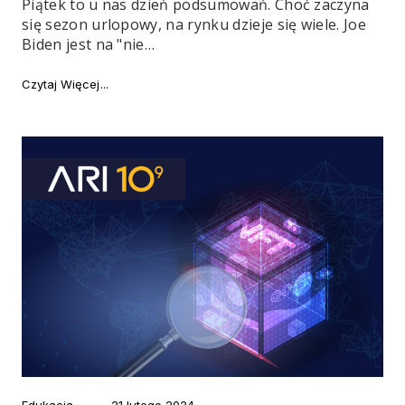
Piątek to u nas dzień podsumowań. Choć zaczyna
się sezon urlopowy, na rynku dzieje się wiele. Joe
Biden jest na "nie…
"Najważniejsze newsy tygodnia #123"
Czytaj Więcej
Category
Posted
Edukacja
21 lutego 2024