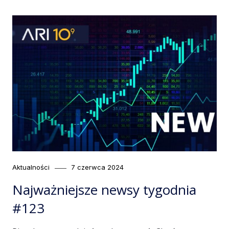
Category
Posted
Aktualności
7 czerwca 2024
on
Najważniejsze newsy tygodnia
#123