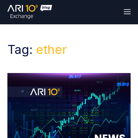
Men
Tag:
ether