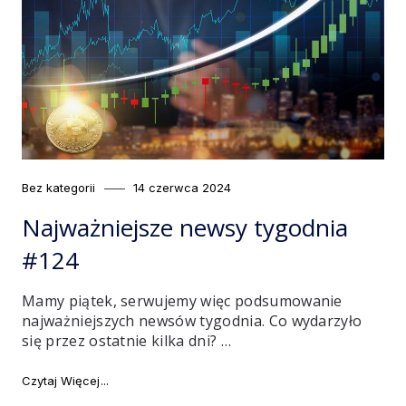
Category
Posted
Bez kategorii
14 czerwca 2024
on
Najważniejsze newsy tygodnia
#124
Mamy piątek, serwujemy więc podsumowanie
najważniejszych newsów tygodnia. Co wydarzyło
się przez ostatnie kilka dni? …
"Najważniejsze newsy tygodnia #124"
Czytaj Więcej