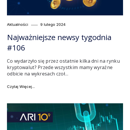
Category
Posted
Aktualności
9 lutego 2024
on
Najważniejsze newsy tygodnia
#106
Co wydarzyło się przez ostatnie kilka dni na rynku
kryptowalut? Przede wszystkim mamy wyraźne
odbicie na wykresach czoł…
"Najważniejsze newsy tygodnia #106"
Czytaj Więcej