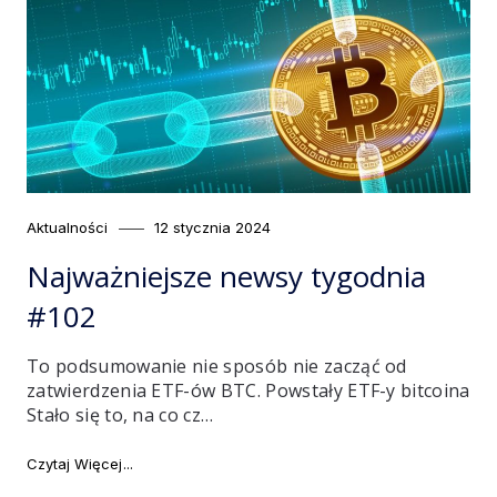
Category
Posted
Aktualności
12 stycznia 2024
on
Najważniejsze newsy tygodnia
#102
To podsumowanie nie sposób nie zacząć od
zatwierdzenia ETF-ów BTC. Powstały ETF-y bitcoina
Stało się to, na co cz…
"Najważniejsze newsy tygodnia #102"
Czytaj Więcej