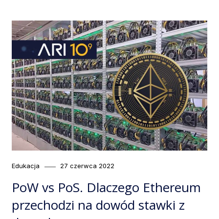
Category
Posted
Edukacja
27 czerwca 2022
on
PoW vs PoS. Dlaczego Ethereum
przechodzi na dowód stawki z