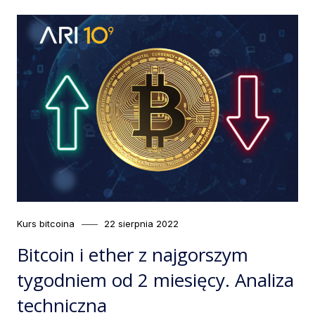
Category
Posted
Kurs bitcoina
22 sierpnia 2022
on
Bitcoin i ether z najgorszym
tygodniem od 2 miesięcy. Analiza
techniczna