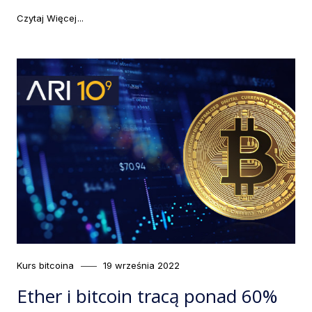
"The Merge sieci Ethereum udany, jednak ETH padł of
Czytaj Więcej
Category
Posted
Kurs bitcoina
19 września 2022
on
Ether i bitcoin tracą ponad 60%