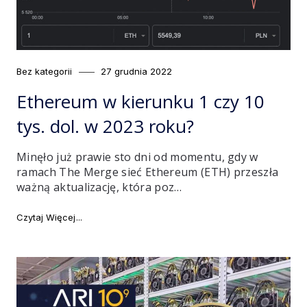
Category
Posted
Bez kategorii
27 grudnia 2022
on
Ethereum w kierunku 1 czy 10
tys. dol. w 2023 roku?
Minęło już prawie sto dni od momentu, gdy w
ramach The Merge sieć Ethereum (ETH) przeszła
ważną aktualizację, która poz…
"Ethereum w kierunku 1 czy 10 tys. dol. w 2023 roku?"
Czytaj Więcej