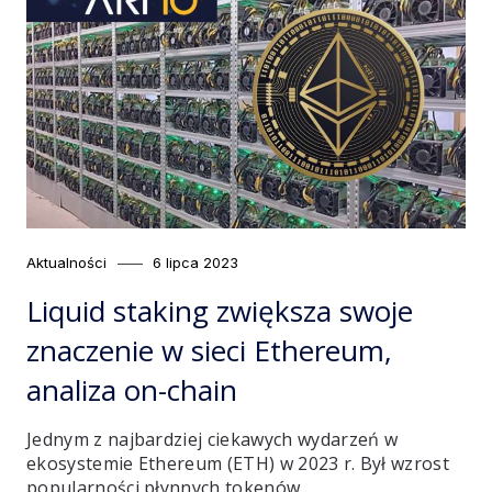
Category
Posted
Aktualności
6 lipca 2023
on
Liquid staking zwiększa swoje
znaczenie w sieci Ethereum,
analiza on-chain
Jednym z najbardziej ciekawych wydarzeń w
ekosystemie Ethereum (ETH) w 2023 r. Był wzrost
popularności płynnych tokenów…