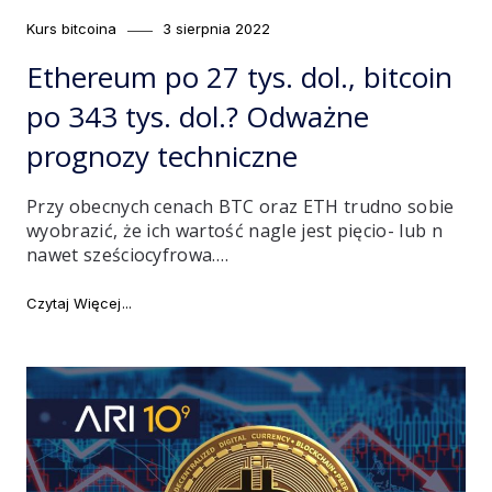
Category
Posted
Kurs bitcoina
3 sierpnia 2022
on
Ethereum po 27 tys. dol., bitcoin
po 343 tys. dol.? Odważne
prognozy techniczne
Przy obecnych cenach BTC oraz ETH trudno sobie
wyobrazić, że ich wartość nagle jest pięcio- lub n
nawet sześciocyfrowa.…
"Ethereum po 27 tys. dol., bitcoin po 343 tys. dol.? 
Czytaj Więcej