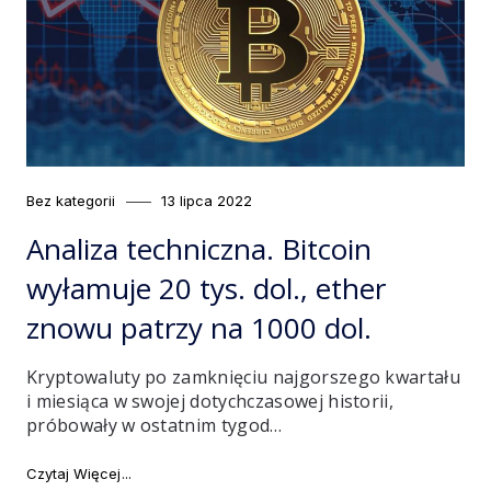
Category
Posted
Bez kategorii
13 lipca 2022
on
Analiza techniczna. Bitcoin
wyłamuje 20 tys. dol., ether
znowu patrzy na 1000 dol.
Kryptowaluty po zamknięciu najgorszego kwartału
i miesiąca w swojej dotychczasowej historii,
próbowały w ostatnim tygod…
"Analiza techniczna. Bitcoin wyłamuje 20 tys. dol., et
Czytaj Więcej