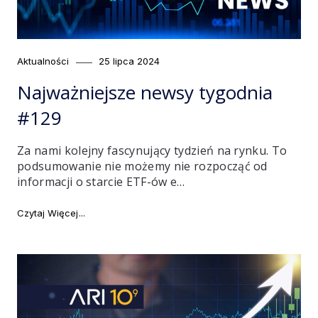
Category
Posted
Aktualności
25 lipca 2024
on
Najważniejsze newsy tygodnia
#129
Za nami kolejny fascynujący tydzień na rynku. To
podsumowanie nie możemy nie rozpocząć od
informacji o starcie ETF-ów e…
"Najważniejsze newsy tygodnia #129"
Czytaj Więcej