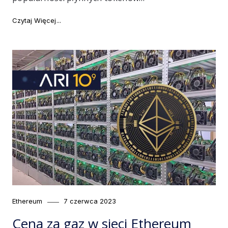
"Liquid staking zwiększa swoje znaczenie w sieci Eth
Czytaj Więcej
Category
Posted
Ethereum
7 czerwca 2023
on
Cena za gaz w sieci Ethereum