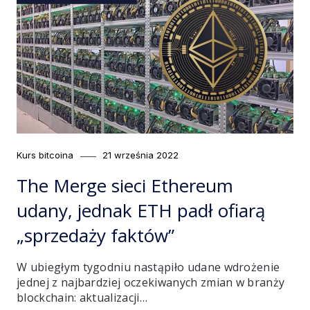
Category
Posted
Kurs bitcoina
21 września 2022
on
The Merge sieci Ethereum
udany, jednak ETH padł ofiarą
„sprzedaży faktów”
W ubiegłym tygodniu nastąpiło udane wdrożenie
jednej z najbardziej oczekiwanych zmian w branży
blockchain: aktualizacji…