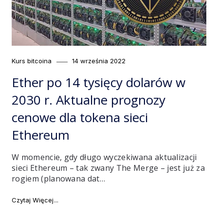
Category
Posted
Kurs bitcoina
14 września 2022
on
Ether po 14 tysięcy dolarów w
2030 r. Aktualne prognozy
cenowe dla tokena sieci
Ethereum
W momencie, gdy długo wyczekiwana aktualizacji
sieci Ethereum – tak zwany The Merge – jest już za
rogiem (planowana dat…
"Ether po 14 tysięcy dolarów w 2030 r. Aktualne pro
Czytaj Więcej