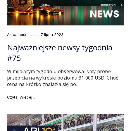
Category
Posted
Aktualności
7 lipca 2023
on
Najważniejsze newsy tygodnia
#75
W mijającym tygodniu obserwowaliśmy próbę
przebicia na wykresie poziomu 31 000 USD. Choć
cena na krótko znalazła się po…
"Najważniejsze newsy tygodnia #75"
Czytaj Więcej