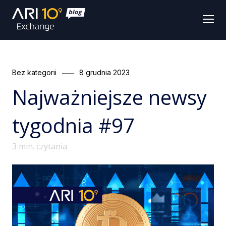
Men
Categories
Posted
Bez kategorii
8 grudnia 2023
on
Najważniejsze newsy
tygodnia #97
3
min. czytania