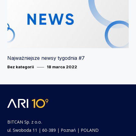
Najważniejsze newsy tygodnia #7
Category
Posted
Bez kategorii
18 marca 2022
on
BITCAN Sp. z o.o.
ul. Swoboda 11 | 60-389 | Poznań | POLAND