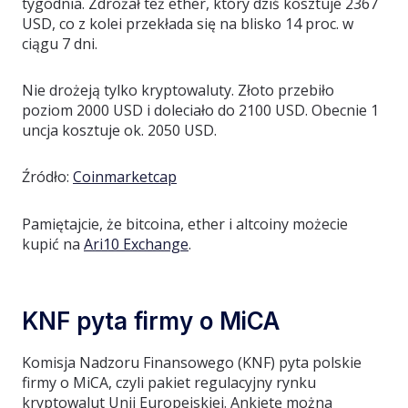
tygodnia. Zdrożał też ether, który dziś kosztuje 2367
USD, co z kolei przekłada się na blisko 14 proc. w
ciągu 7 dni.
Nie drożeją tylko kryptowaluty. Złoto przebiło
poziom 2000 USD i doleciało do 2100 USD. Obecnie 1
uncja kosztuje ok. 2050 USD.
Źródło:
Coinmarketcap
Pamiętajcie, że bitcoina, ether i altcoiny możecie
kupić na
Ari10 Exchange
.
KNF pyta firmy o MiCA
Komisja Nadzoru Finansowego (KNF) pyta polskie
firmy o MiCA, czyli pakiet regulacyjny rynku
kryptowalut Unii Europejskiej. Ankietę można