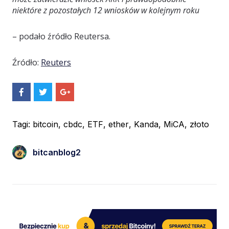
niektóre z pozostałych 12 wniosków w kolejnym roku
– podało źródło Reutersa.
Źródło:
Reuters
S
S
S
h
h
h
a
a
a
r
r
r
e
e
e
Tagi:
bitcoin
,
cbdc
,
ETF
,
ether
,
Kanda
,
MiCA
,
złoto
O
O
O
n
n
n
F
T
G
bitcanblog2
a
w
o
c
i
o
e
t
g
b
t
l
o
e
e
o
r
+
k