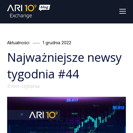
Men
Categories
Posted
Aktualności
1 grudnia 2022
on
Najważniejsze newsy
tygodnia #44
3
min. czytania