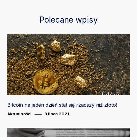
Polecane wpisy
Bitcoin na jeden dzień stał się rzadszy niż złoto!
Category
Posted
Aktualności
8 lipca 2021
on