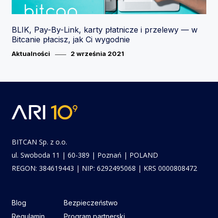
BLIK, Pay-By-Link, karty płatnicze i przelewy — w
Bitcanie płacisz, jak Ci wygodnie
Category
Posted
Aktualności
2 września 2021
on
BITCAN Sp. z o.o.
ul. Swoboda 11 | 60-389 | Poznań | POLAND
REGON: 384619443 | NIP: 6292495068 | KRS 0000808472
Blog
Bezpieczeństwo
Regulamin
Program partnerski