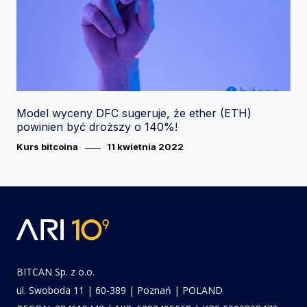
Model wyceny DFC sugeruje, że ether (ETH)
powinien być droższy o 140%!
Category
Posted
Kurs bitcoina
11 kwietnia 2022
on
BITCAN Sp. z o.o.
ul. Swoboda 11 | 60-389 | Poznań | POLAND