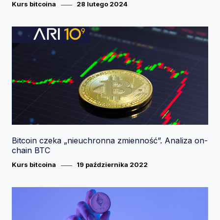
Category
Posted
Kurs bitcoina
28 lutego 2024
on
Bitcoin czeka „nieuchronna zmienność”. Analiza on-
chain BTC
Category
Posted
Kurs bitcoina
19 października 2022
on