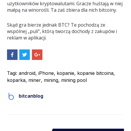
użytkowników kryptowalutami. Gracze huśtają w niej
małpą na winorośli. Ta zaś zbiera dla nich bitcoiny.
Skąd gra bierze jednak BTC? Te pochodzą ze
wspólnej „puli”, którą tworzą dochody z zakupów i
reklam w aplikacji.
S
S
S
h
h
h
a
a
a
r
r
r
e
e
e
Tagi:
android
,
iPhone
,
kopanie
,
kopanie bitcoina
,
O
O
O
koparka
,
miner
,
mining
,
mining pool
n
n
n
F
T
G
a
w
o
c
i
o
bitcanblog
e
t
g
b
t
l
o
e
e
o
r
+
k