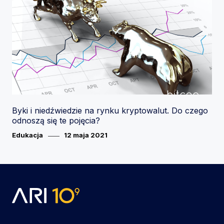
Byki i niedźwiedzie na rynku kryptowalut. Do czego
odnoszą się te pojęcia?
Category
Posted
Edukacja
12 maja 2021
on