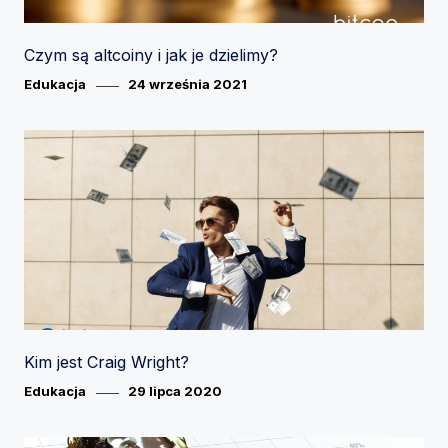
Czym są altcoiny i jak je dzielimy?
Category
Posted
Edukacja
24 września 2021
on
Kim jest Craig Wright?
Category
Posted
Edukacja
29 lipca 2020
on