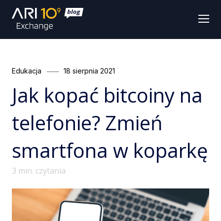
Men
Categories
Posted
Edukacja
18 sierpnia 2021
on
Jak kopać bitcoiny na
telefonie? Zmień
smartfona w koparkę
3
min. czytania