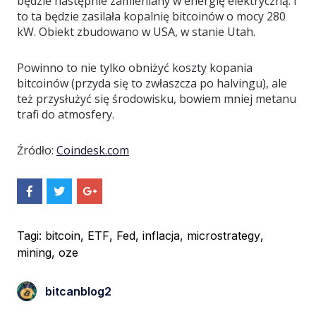
będzie następnie zamieniany w energię elektryczną. I
to ta będzie zasilała kopalnię bitcoinów o mocy 280
kW. Obiekt zbudowano w USA, w stanie Utah.
Powinno to nie tylko obniżyć koszty kopania
bitcoinów (przyda się to zwłaszcza po halvingu), ale
też przysłużyć się środowisku, bowiem mniej metanu
trafi do atmosfery.
Źródło:
Coindesk.com
S
S
S
h
h
h
a
a
a
r
r
r
e
e
e
Tagi:
bitcoin
,
ETF
,
Fed
,
inflacja
,
microstrategy
,
O
O
O
mining
,
oze
n
n
n
F
T
G
a
w
o
c
i
o
bitcanblog2
e
t
g
b
t
l