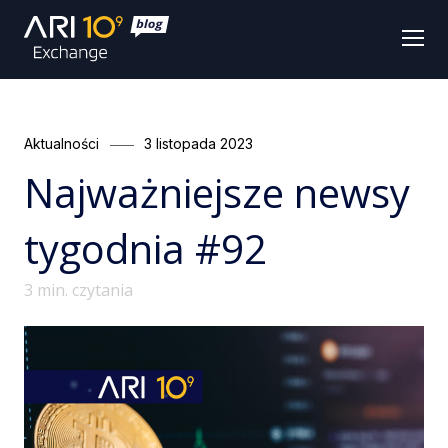
Men
Categories
Posted
Aktualności
3 listopada 2023
on
Najważniejsze newsy
tygodnia #92
3
min. czytania