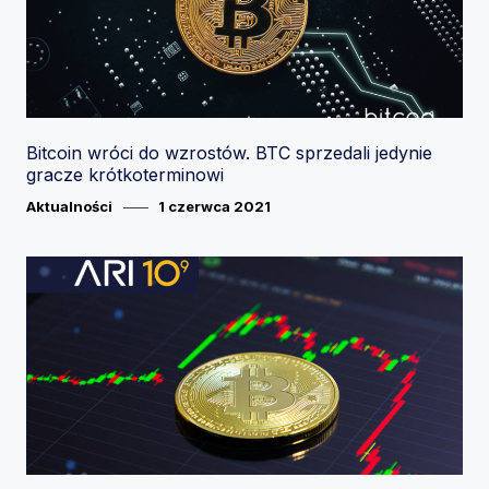
Bitcoin wróci do wzrostów. BTC sprzedali jedynie
gracze krótkoterminowi
Category
Posted
Aktualności
1 czerwca 2021
on