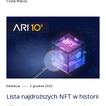
ą na Ari10 Gateway?"
"Otwieramy flagowy kantor kryptowalut w Poznaniu!"
Czytaj Więcej
Category
Posted
Edukacja
2 grudnia 2022
on
Lista najdroższych NFT w historii