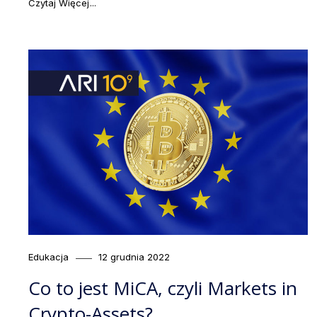
"Biznes na kryptowalutach. Dlaczego klienci kupuj
Czytaj Więcej
Category
Posted
Edukacja
12 grudnia 2022
on
Co to jest MiCA, czyli Markets in
Crypto-Assets?