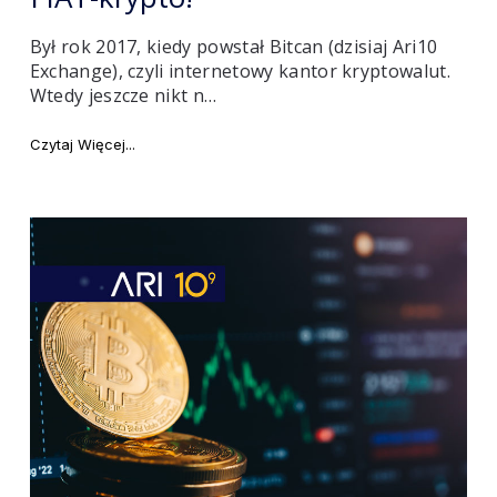
Był rok 2017, kiedy powstał Bitcan (dzisiaj Ari10
Exchange), czyli internetowy kantor kryptowalut.
Wtedy jeszcze nikt n…
ptowalut?"
"Ari10 Gateway: jak to się zaczęło? Cała prawda o br
Czytaj Więcej