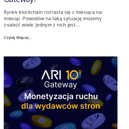
Rynek blockchain rozrasta się z miesiąca na
miesiąc. Powodów na taką sytuację możemy
znaleźć wiele. Jednym z nich jest …
amce FIAT-krypto!"
"Jak zarabiać na tokenie i ułatwić życie inwestorom z 
Czytaj Więcej