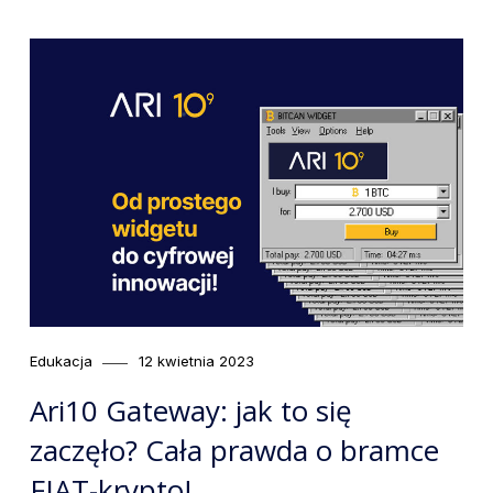
Category
Posted
Edukacja
12 kwietnia 2023
on
Ari10 Gateway: jak to się
zaczęło? Cała prawda o bramce
FIAT-krypto!