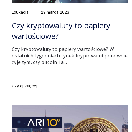
Category
Posted
Edukacja
29 marca 2023
on
Czy kryptowaluty to papiery
wartościowe?
Czy kryptowaluty to papiery wartościowe? W
ostatnich tygodniach rynek kryptowalut ponownie
żyje tym, czy bitcoin i a…
"Czy kryptowaluty to papiery wartościowe?"
Czytaj Więcej