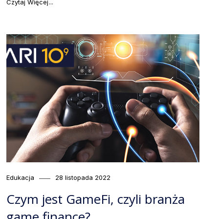
"Co to jest portfel self-custody, czyli samodzielne zar
Czytaj Więcej
Category
Posted
Edukacja
28 listopada 2022
on
Czym jest GameFi, czyli branża
game finance?