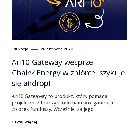
Category
Posted
Edukacja
26 czerwca 2023
on
Ari10 Gateway wesprze
Chain4Energy w zbiórce, szykuje
się airdrop!
Ari10 Gateaway to produkt, który pomaga
projektom z branży blockchain w organizacji
zbiórek funduszy. Wcześniej za jego…
"Ari10 Gateway wesprze Chain4Energy w zbiórce, sz
Czytaj Więcej