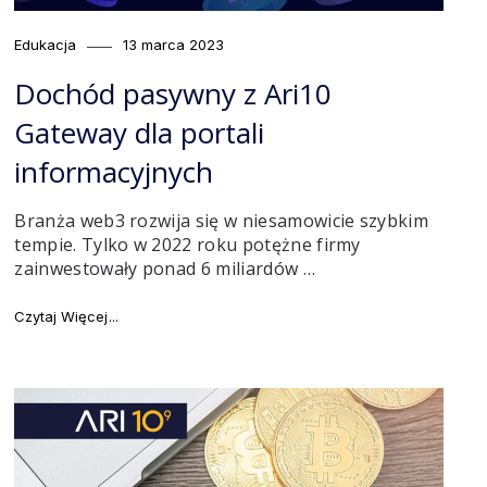
Category
Posted
Edukacja
13 marca 2023
on
Dochód pasywny z Ari10
Gateway dla portali
informacyjnych
Branża web3 rozwija się w niesamowicie szybkim
tempie. Tylko w 2022 roku potężne firmy
zainwestowały ponad 6 miliardów …
"Dochód pasywny z Ari10 Gateway dla portali informac
Czytaj Więcej