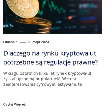
Category
Posted
Edukacja
31 maja 2023
on
Dlaczego na rynku kryptowalut
potrzebne są regulacje prawne?
W ciągu ostatnich kilku lat rynek kryptowalut
zyskał ogromną popularność. Wzrost
zainteresowania cyfrowymi aktywami, ta…
"Dlaczego na rynku kryptowalut potrzebne są regulacj
Czytaj Więcej