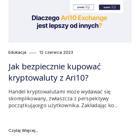
Category
Posted
Edukacja
12 czerwca 2023
on
Jak bezpiecznie kupować
kryptowaluty z Ari10?
Handel kryptowalutami może wydawać się
skomplikowany, zwłaszcza z perspektywy
początkującego użytkownika. Zakładając ko…
ykuje się airdrop!"
"Jak bezpiecznie kupować kryptowaluty z Ari10?"
Czytaj Więcej