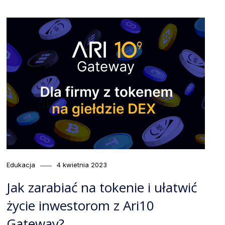
Category
Posted
Edukacja
4 kwietnia 2023
on
Jak zarabiać na tokenie i ułatwić
życie inwestorom z Ari10
Gateway?