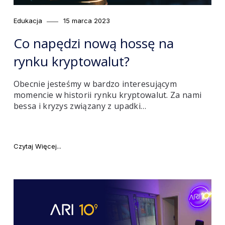
Category
Posted
Edukacja
15 marca 2023
on
Co napędzi nową hossę na
rynku kryptowalut?
Obecnie jesteśmy w bardzo interesującym
momencie w historii rynku kryptowalut. Za nami
bessa i kryzys związany z upadki…
"Co napędzi nową hossę na rynku kryptowalut?"
Czytaj Więcej