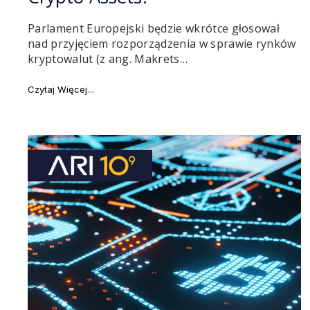
Parlament Europejski będzie wkrótce głosował
nad przyjęciem rozporządzenia w sprawie rynków
kryptowalut (z ang. Makrets…
"Co to jest MiCA, czyli Markets in Crypto-Assets?"
Czytaj Więcej